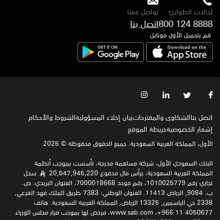
لحالات الطوارئ
تواصل معنا
800 124 8888
اتصل بنا
قم بتحميل الأول موبايل
اتصل بنا
الشكاوى والمقترحات
بيان إخلاء المسؤولية
الشروط والأحكام
إشعار الخصوصية‍
خريطة الموقع
الأول، المملكة العربية السعودية. جميع الحقوق محفوظة © 2025
البنك السعودي الأول، شركة مساهمة مدرجة، تأسست بموجب أنظمة
المملكة العربية السعودية، برأس مال مدفوع 20,547,945,220
سجل
§
تجاري رقم 1010025779، رقم موحد 7000018668، العنوان البريدي: ص.
ب. 9084, الرياض 11413. العنوان الوطني: 7383 طريق الملك فهد الفرعي,
2338 حي الياسمين, 13325 الرياض, المملكة العربية السعودية. هاتف
4050677 11 966+، www.sab.com، مرخص لها بموجب قرار مجلس الوزراء