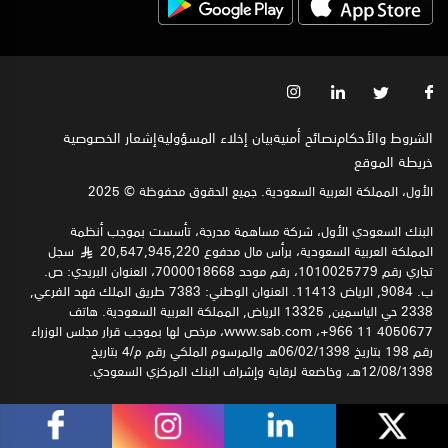
الشروط والأحكام
نصائح أمنية
بيان إخلاء المسؤولية
إشعار الخصوصية‍
خريطة الموقع
الأول، المملكة العربية السعودية. جميع الحقوق محفوظة © 2025
البنك السعودي الأول، شركة مساهمة مدرجة، تأسست بموجب أنظمة
المملكة العربية السعودية، برأس مال مدفوع 20,547,945,220
سجل
§
تجاري رقم 1010025779، رقم موحد 7000018668، العنوان البريدي: ص.
ب. 9084, الرياض 11413. العنوان الوطني: 7383 طريق الملك فهد الفرعي,
2338 حي الياسمين, 13325 الرياض, المملكة العربية السعودية. هاتف
4050677 11 966+، www.sab.com، مرخص لها بموجب قرار مجلس الوزراء
رقم 198 بتاريخ 06/02/1398هـ والمرسوم الملكي رقم م/4 بتاريخ
12/08/1398هـ، وخاضعة لرقابة وإشراف البنك المركزي السعودي.