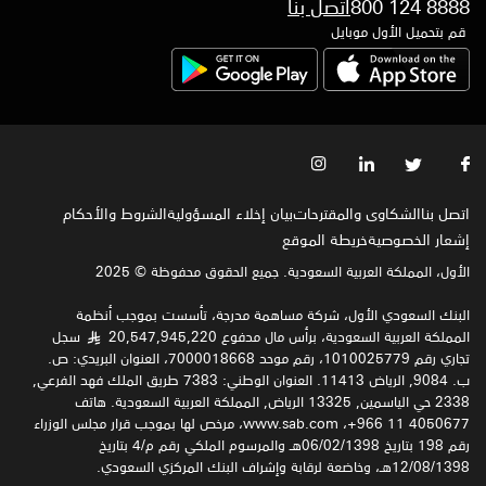
800 124 8888
اتصل بنا
قم بتحميل الأول موبايل
اتصل بنا
الشكاوى والمقترحات
بيان إخلاء المسؤولية
الشروط والأحكام
إشعار الخصوصية‍
خريطة الموقع
الأول، المملكة العربية السعودية. جميع الحقوق محفوظة © 2025
البنك السعودي الأول، شركة مساهمة مدرجة، تأسست بموجب أنظمة
المملكة العربية السعودية، برأس مال مدفوع 20,547,945,220
سجل
§
تجاري رقم 1010025779، رقم موحد 7000018668، العنوان البريدي: ص.
ب. 9084, الرياض 11413. العنوان الوطني: 7383 طريق الملك فهد الفرعي,
2338 حي الياسمين, 13325 الرياض, المملكة العربية السعودية. هاتف
4050677 11 966+، www.sab.com، مرخص لها بموجب قرار مجلس الوزراء
رقم 198 بتاريخ 06/02/1398هـ والمرسوم الملكي رقم م/4 بتاريخ
12/08/1398هـ، وخاضعة لرقابة وإشراف البنك المركزي السعودي.