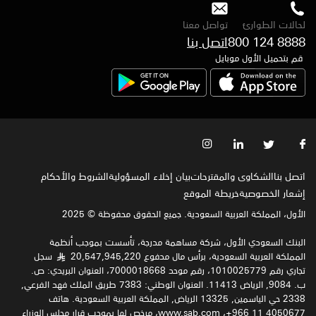
لحالات الطوارئ
تواصل معنا
800 124 8888
اتصل بنا
قم بتحميل الأول موبايل
اتصل بنا
الشكاوى والمقترحات
بيان إخلاء المسؤولية
الشروط والأحكام
إشعار الخصوصية‍
خريطة الموقع
الأول، المملكة العربية السعودية. جميع الحقوق محفوظة © 2025
البنك السعودي الأول، شركة مساهمة مدرجة، تأسست بموجب أنظمة
المملكة العربية السعودية، برأس مال مدفوع 20,547,945,220
سجل
§
تجاري رقم 1010025779، رقم موحد 7000018668، العنوان البريدي: ص.
ب. 9084, الرياض 11413. العنوان الوطني: 7383 طريق الملك فهد الفرعي,
2338 حي الياسمين, 13325 الرياض, المملكة العربية السعودية. هاتف
4050677 11 966+، www.sab.com، مرخص لها بموجب قرار مجلس الوزراء