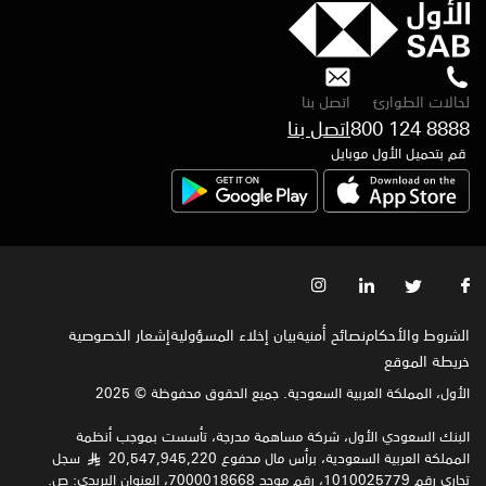
لحالات الطوارئ
اتصل بنا
800 124 8888
قم بتحميل الأول موبايل
الشروط والأحكام
نصائح أمنية
بيان إخلاء المسؤولية
إشعار الخصوصية‍
خريطة الموقع
الأول، المملكة العربية السعودية. جميع الحقوق محفوظة © 2025
البنك السعودي الأول، شركة مساهمة مدرجة، تأسست بموجب أنظمة
المملكة العربية السعودية، برأس مال مدفوع 20,547,945,220
سجل
§
تجاري رقم 1010025779، رقم موحد 7000018668، العنوان البريدي: ص.