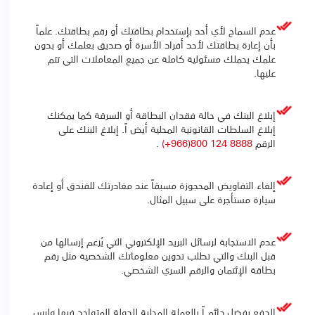
عدم السماح لأي أحد بإستخدام بطاقتك أو رقم بطاقتك. علماً
بأن إعارة بطاقتك لأحد أفراد الأسرة أو صديق بعلمك أو بدون
علمك يحملك مسئولية كاملة عن جميع المعاملات التي تتم
عليها.
إبلاغ البنك في حالة فقدان البطاقة أو السرقة كما يمكنك
إبلاغ السلطات القانونية المحلية أيض اً. إبلاغ البنك على
الرقم
8888 124 800(966+)
.
إلغاء التفاويض المحجوزة مسبقاً عند مغادرتك للفندق أو إعادة
سيارة مستأجرة على سبيل المثال.
عدم الاستجابة لرسائل البريد الإلكتروني التي يُزعم إرسالها من
قبل البنك والتي تطلب تدوين معلوماتك الشخصية مثل رقم
بطاقة الإئتمان والرقم السري الشخصي.
الدفع يفضل دائم اً بالعملة المحلية للدولة المتواجد فيها وليس