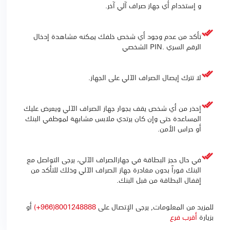
و إستخدام أي جهاز صراف آلي آخر.
تأكد من عدم وجود أي شخص خلفك يمكنه مشاهدة إدخال
الرقم السري .PIN الشخصي
لا تترك إيصال الصراف الآلي على الجهاز.
إحذر من أي شخص يقف بجوار جهاز الصراف الآلي ويعرض عليك
المساعدة حتى وإن كان يرتدي ملابس مشابهة لموظفي البنك
أو حراس الأمن.
في حال حجز البطاقة في جهازالصراف الآلي، يرجى التواصل مع
البنك فوراً بدون مغادرة جهاز الصراف الآلي وذلك للتأكد من
إقفال البطاقة من قبل البنك.
للمزيد من المعلومات, يرجى الإتصال على
8001248888(966+)
أو
بزيارة
أقرب فرع