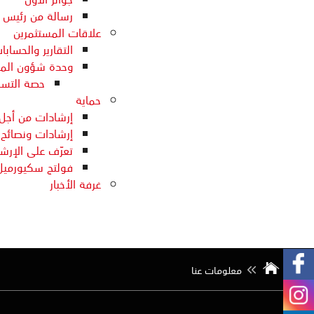
رسالة من رئيس م
علاقات المستثمرين
التقارير والحسابا
وحدة شؤون الم
حصة التسج
حماية
إرشادات من أجل 
إرشادات ونصائح ل
تعرّف على الإرش
فولتج سكيورميل
غرفة الأخبار
معلومات عنا