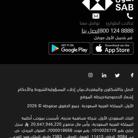
لحالات الطوارئ
تواصل معنا
800 124 8888
اتصل بنا
قم بتحميل الأول موبايل
اتصل بنا
الشكاوى والمقترحات
بيان إخلاء المسؤولية
الشروط والأحكام
إشعار الخصوصية‍
خريطة الموقع
الأول، المملكة العربية السعودية. جميع الحقوق محفوظة © 2025
البنك السعودي الأول، شركة مساهمة مدرجة، تأسست بموجب أنظمة
المملكة العربية السعودية، برأس مال مدفوع 20,547,945,220
سجل
§
تجاري رقم 1010025779، رقم موحد 7000018668، العنوان البريدي: ص.
ب. 9084, الرياض 11413. العنوان الوطني: 7383 طريق الملك فهد الفرعي,