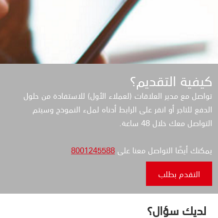
كيفية التقديم؟
تواصل مع مدير العلاقات (لعملاء الأول) للاستفادة من حلول
الدفع للتاجر أو انقر على الرابط أدناه لملء النموذج وسيتم
التواصل معك خلال 48 ساعة.
يمكنك أيضًا التواصل معنا على
8001245588
التقدم بطلب
لديك سؤال؟