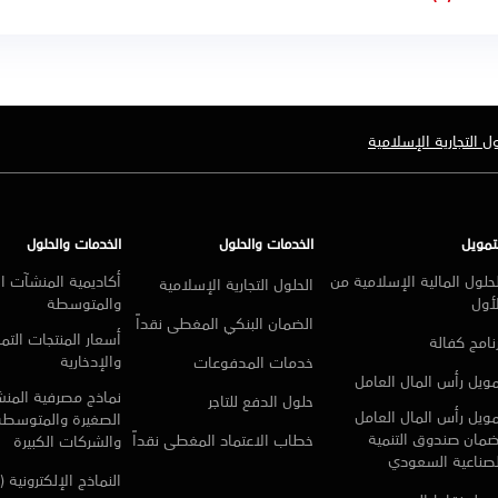
ول التجارية الإسلامية
تمويل
الخدمات والحلول
الخدمات والحلول
حلول المالية الإسلامية من
أكاديمية المنشآت ا
الحلول التجارية الإسلامية
أول
والمتوسطة
الضمان البنكي المغطى نقداً
أسعار المنتجات التمو
نامج كفالة
والإدخارية
خدمات المدفوعات
ويل رأس المال العامل
نماذج مصرفية المن
حلول الدفع للتاجر
ويل رأس المال العامل
الصغيرة والمتوسطة
ضمان صندوق التنمية
خطاب الاعتماد المغطى نقداً
والشركات الكبيرة
لصناعية السعودي
النماذج الإلكترونية (