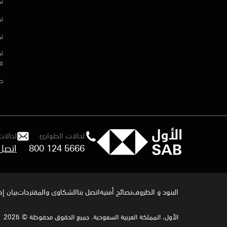
تم
تم
تم
تم
ق
ط
لحالات الطوارئ
لحالات
800 124 5666
البنود و الظروف
نصائح أمنية
اتصل بنا
الشكاوى والمقترحات
بيان إ
الأول، المملكة العربية السعودية. جميع الحقوق محفوظة © 2025