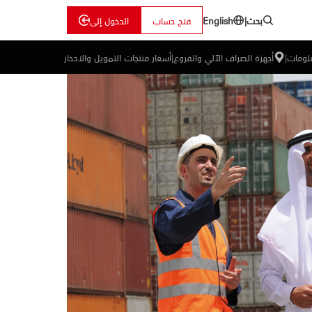
بحث
|
فتح حساب
الدخول إلى
English
علومات
|
أجهزة الصراف الآلي والفروع
|
أسعار منتجات التمويل والادخار