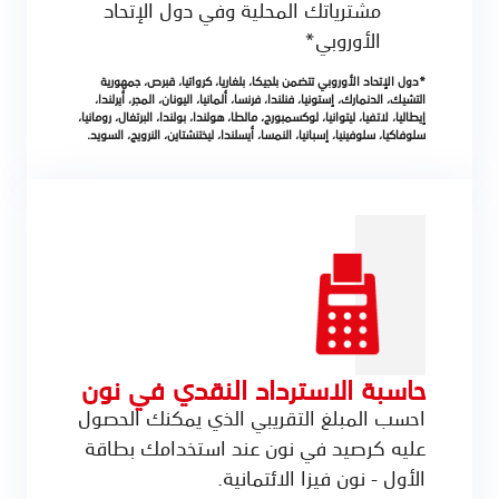
مشترياتك المحلية وفي دول الإتحاد
الأوروبي*
*دول الإتحاد الأوروبي تتضمن بلجيكا، بلغاريا، كرواتيا، قبرص، جمهورية
التشيك، الدنمارك، إستونيا، فنلندا، فرنسا، ألمانيا، اليونان، المجر، أيرلندا،
إيطاليا، لاتفيا، ليتوانيا، لوكسمبورج، مالطا، هولندا، بولندا، البرتغال، رومانيا،
سلوفاكيا، سلوفينيا، إسبانيا، النمسا، أيسلندا، ليختنشتاين، النرويج، السويد.
حاسبة الاسترداد النقدي في نون
احسب المبلغ التقريبي الذي يمكنك الحصول
عليه كرصيد في نون عند استخدامك بطاقة
الأول - نون فيزا الائتمانية.