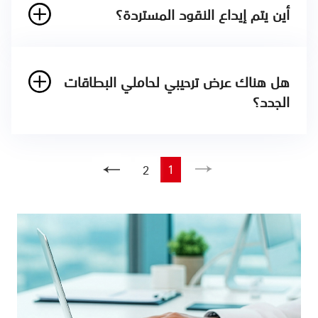
§
أين يتم إيداع النقود المستردة؟
هل هناك عرض ترحيبي لحاملي البطاقات
الجدد؟
نعم. يحصل حاملو البطاقات على رصيد بقيمة 250
§
من نون عند إتمام أول عملية شراء. كما يحصل العملاء
1
2
على عضوية لمدة عامين في برنامج نون ون.