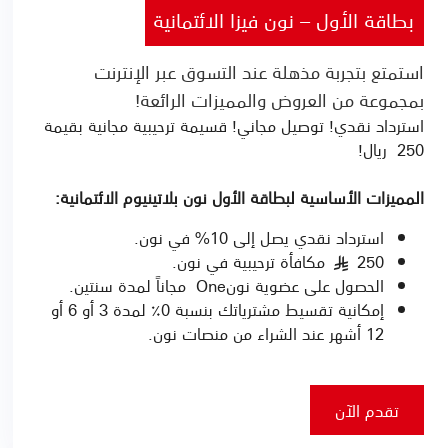
بطاقة الأول – نون فيزا الائتمانية
استمتع بتجربة مذهلة عند التسوق عبر الإنترنت
بمجموعة من العروض والمميزات الرائعة!
استرداد نقدي! توصيل مجاني! قسيمة ترحيبية مجانية بقيمة
250 ريال!
المميزات الأساسية لبطاقة الأول نون بلاتينيوم الائتمانية:
استرداد نقدي يصل إلى 10% في نون.
250
مكافأة ترحيبية في نون.
§
الحصول على عضوية نونOne مجاناً لمدة سنتين.
إمكانية تقسيط مشترياتك بنسبة 0٪ لمدة 3 أو 6 أو
12 أشهر عند الشراء من منصات نون.
تقدم الآن