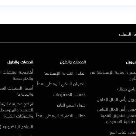
ة العملاء
تمويل
الخدمات والحلول
الخدمات والحلول
حلول المالية الإسلامية من
أكاديمية المنشآت ا
الحلول التجارية الإسلامية
أول
والمتوسطة
الضمان البنكي المغطى نقداً
أسعار المنتجات التمو
نامج كفالة
والإدخارية
خدمات المدفوعات
ويل رأس المال العامل
نماذج مصرفية المن
حلول الدفع للتاجر
ويل رأس المال العامل
الصغيرة والمتوسطة
ضمان صندوق التنمية
خطاب الاعتماد المغطى نقداً
والشركات الكبيرة
لصناعية السعودي
النماذج الإلكترونية (
ويل نقاط البيع