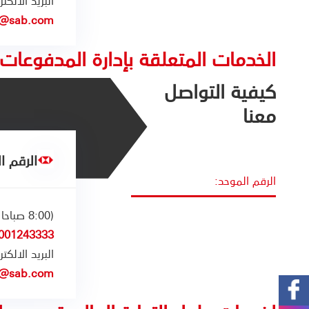
البريد الالكت
m@sab.com
الخدمات المتعلقة بإدارة المدفوعات ا
كيفية التواصل
معنا
الرقم ا
الرقم الموحد:
(8:00 صباحا الى 5:00 مساء):
001243333
البريد الالكت
es@sab.com