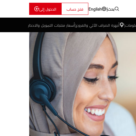
بحث
|
فتح حساب
الدخول إلى
English
علومات
|
أجهزة الصراف الآلي والفروع
|
أسعار منتجات التمويل والادخار