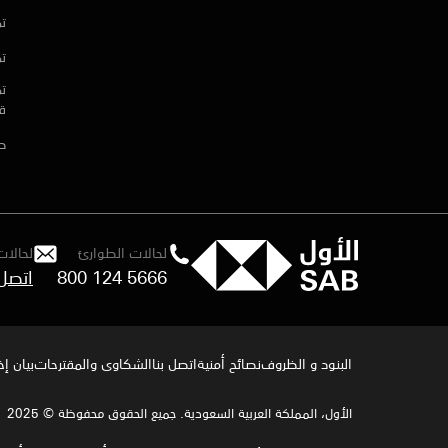
تم
تم
تم
ق
ط
لحالات الطوارئ
لحالات
800 124 5666
البنود و الظروف
نصائح أمنية
اتصل بنا
الشكاوى والمقترحات
بيان إ
الأول، المملكة العربية السعودية. جميع الحقوق محفوظة © 2025