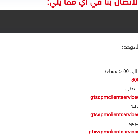
لاتصال بنا في أي مما يلي:
لموحد:
وسطى
gtscpmclientservi
بية
gtsepmclientservi
رقية
gtswpmclientservic