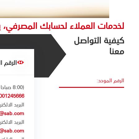
لخدمات العملاء لحسابك المصرفي، ير
كيفية التواصل
معنا
الرقم ا
الرقم الموحد:
(8:00 صباحا الى 5:00 مساء)
001245666
البريد الال
m@sab.com
البريد الالك
m@sab.com