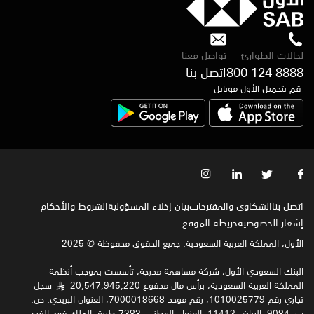
لحالات الطوارئ
تواصل معنا
800 124 8888
اتصل بنا
قم بتحميل الأول موبايل
اتصل بنا
الشكاوى والمقترحات
بيان إخلاء المسؤولية
الشروط والأحكام
إشعار الخصوصية‍
خريطة الموقع
الأول، المملكة العربية السعودية. جميع الحقوق محفوظة © 2025
البنك السعودي الأول، شركة مساهمة مدرجة، تأسست بموجب أنظمة
المملكة العربية السعودية، برأس مال مدفوع 20,547,945,220
سجل
§
تجاري رقم 1010025779، رقم موحد 7000018668، العنوان البريدي: ص.
ب. 9084, الرياض 11413. العنوان الوطني: 7383 طريق الملك فهد الفرعي,