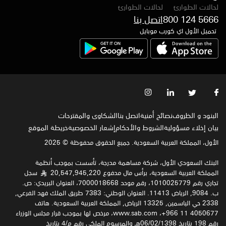
لحالات الطوارئ
لحالات الطوارئ
800 124 5666
تحميل الأول اي كورب موبايل
البنود و الظروف
نصائح أمنية
اتصل بنا
الشكاوى والمقترحات
بيان إخلاء مسؤولية
الشروط والأحكام
إشعار الخصوصية‍
خريطة الموقع
الأول، المملكة العربية السعودية. جميع الحقوق محفوظة © 2025
البنك السعودي الأول، شركة مساهمة مدرجة، تأسست بموجب أنظمة
المملكة العربية السعودية، برأس مال مدفوع 20,547,945,220
سجل
§
تجاري رقم 1010025779، رقم موحد 7000018668، العنوان البريدي: ص.
ب. 9084, الرياض 11413. العنوان الوطني: 7383 طريق الملك فهد الفرعي,
2338 حي الياسمين, 13325 الرياض, المملكة العربية السعودية. هاتف
4050677 11 966+، www.sab.com، مرخص لها بموجب قرار مجلس الوزراء
رقم 198 بتاريخ 06/02/1398هـ والمرسوم الملكي رقم م/4 بتاريخ