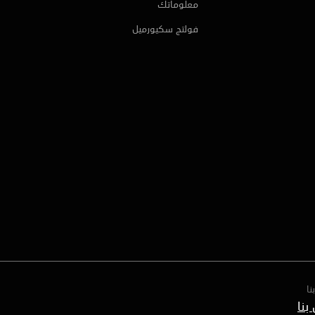
معلوماتك
فولتج سكيورميل
نا