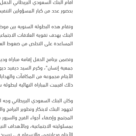
اقام البنك السعودي البريطاني الحفل 
بحضور عدد من كبار المسؤولين التنفي
وتقام هذه البطولة السنوية بين موظف
البنك بهدف تقوية العلاقات الاجتماعي
المساعدة على التخلص من ضغوط العم
وتضمن برنامج الحفل إقامة مباراة و
جمعية إنسان"، وكرم السيد ديفيد ديو
الأيتام مجموعة من المكافآت والهدايا
ذلك اقيمت المباراة النهائية لبطولة سا
وكان البنك السعودي البريطاني وجه ا
لجهود البنك لابتكار وتطوير البرامج وا
المجتمع وإضفاء أجواء الفرح والسرور 
بمسئوليته الاجتماعية، وبالأهداف النب
الأيتام ورعايتهم، والإسهام في ترسيخ