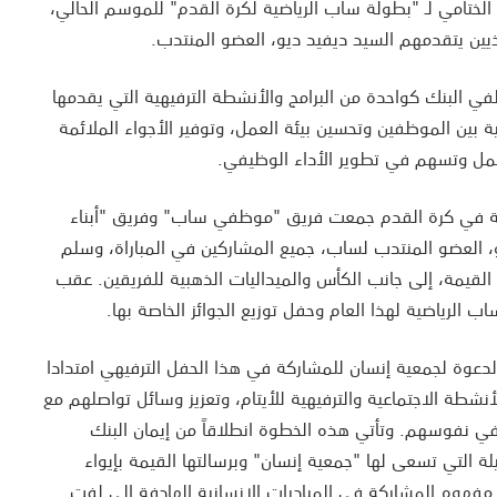
الختامي لـ "بطولة ساب الرياضية لكرة القدم" للموسم الحالي،
ذيين يتقدمهم السيد ديفيد ديو، العضو المنتدب.
ي البنك كواحدة من البرامج والأنشطة الترفيهية التي يقدمها
ة بين الموظفين وتحسين بيئة العمل، وتوفير الأجواء الملائمة
ل وتسهم في تطوير الأداء الوظيفي.
دية في كرة القدم جمعت فريق "موظفي ساب" وفريق "أبناء
، العضو المنتدب لساب، جميع المشاركين في المباراة، وسلم
 القيمة، إلى جانب الكأس والميداليات الذهبية للفريقين. عقب
ب الرياضية لهذا العام وحفل توزيع الجوائز الخاصة بها.
لدعوة لجمعية إنسان للمشاركة في هذا الحفل الترفيهي امتدادا
لأنشطة الاجتماعية والترفيهية للأيتام، وتعزيز وسائل تواصلهم مع
في نفوسهم. وتأتي هذه الخطوة انطلاقاً من إيمان البنك
يلة التي تسعى لها "جمعية إنسان" وبرسالتها القيمة بإيواء
 مفهوم المشاركة في المبادرات الإنسانية الهادفة إلى لفت