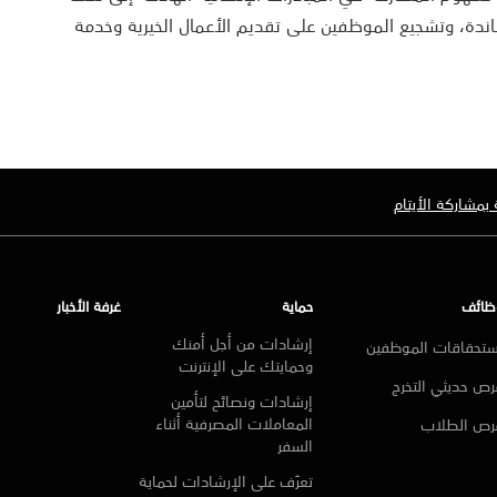
اندة، وتشجيع الموظفين على تقديم الأعمال الخيرية وخدمة
بمشاركة الأيتام
ظائف
حماية
غرفة الأخبار
إرشادات من أجل أمنك
ستحقاقات الموظفين
وحمايتك على الإنترنت
ص حديثي التخرج
إرشادات ونصائح لتأمين
المعاملات المصرفية أثناء
رص الطلاب
السفر
تعرّف على الإرشادات لحماية