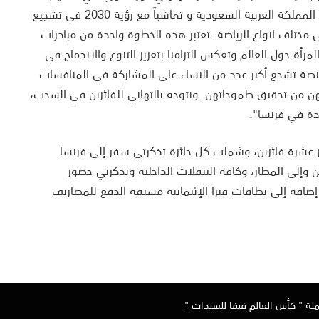
كأس العالم لكرة القدم للسيدات في المملكة العربية السعودية و تماشياً مع رؤية 2030 في تشجيع
 مختلف انواع الرياضة. تعتبر هذه الخطوة واحدة من مبادرات
ات المرأة حول العالم وتعكس التزامنا بتعزيز التنوع والاندماج في
منصة تشجع أكبر عدد من النساء على المشاركة في المنافسات
نهن من تحقيق طموحاتهن. ونتوجه بالتهاني للفائزين في السحب،
يدة في فرنسا".
عشرة فائزين، وشملت كل جائزة تذكرتي سفر إلى فرنسا
 وإلى المطار، وكافة التنقلات الداخلية وتذكرتي حضور
 إضافة إلى بطاقات فيزا الإئتمانية مسبقة الدفع للمصاريف
حملة " كأس العالم فيفا للسيدات "