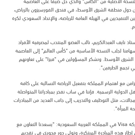
نسخة الأصلية من "الكأس" والذي حل ضيفاً على العاصمة
 دول منطقة الشرق الأوسط، في فندق الفورسيزون بالرياض،
التنفيذيين في الهيئة العامة للرياضة، والإتحاد السعودي لكرة
م.
تاذ نايف العبدالكريم، نائب العضو المنتدب لمصرفية الأفراد
هامنا لجلب النسخة الأساسية من "كأس العالم" إلى العاصمة
لشرق الأوسط. ونشكر المسؤولين في "فيزا" على تعاونهم
لتي تجمع الطرفين".
امن مع اهتمام المملكة بتفعيل الرياضة النسائية على كافة
فل الدولية الرسمية. فإننا في ساب نفخر بمبادراتنا المتواصلة
الات، مثل التوظيف والتدريب إلى جانب العديد من المبادرات
 المرأة".
من جهته قال علي بيلون، مدير عام شركة Visa في المملكة العربية السعودية: "يسعدنا التعاون مع
طار هذه المبادرة المبتكرة، وتولي دور محوري في تقديم