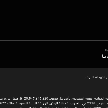
نا
ة‍
خريطة الموقع
لعربية السعودية، برأس مال مدفوع 20,547,945,220
§