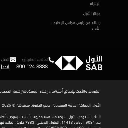
الإلتزام
جوائز الأول
رسالة من رئيس مجلس الإدارة |
الأول
لحالات الطوارئ
اتصل ب
800 124 8888
الشروط والأحكام
نصائح أمنية
بيان إخلاء المسؤولية
إشعار الخصوصي
الأول، المملكة العربية السعودية. جميع الحقوق محفوظة © 2025
البنك السعودي الأول، شركة مساهمة مدرجة، تأسست بموجب أنظمة المملكة ا
الوزراء رقم 198 بتاريخ 06/02/1398هـ والمرسوم الملكي رقم م/4 بتاريخ 12/08/1398هـ، وخاضعة لرقابة وإشراف البنك المركزي السعودي.