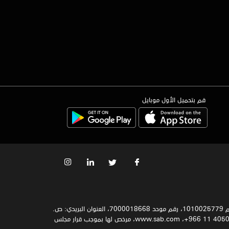
قم بتحميل الأول موبايل
سجل تجاري رقم 1010025779، رقم موحد 7000018668، العنوان البريدي: ص.
ب. 9084, الرياض 11413. العنوان الوطني: 7383 طريق الملك فهد الفرعي, 2338 حي الياسمين, 13325 الرياض, المملكة العربية السعودية. هاتف 4050677 11 966+، www.sab.com، مرخص لها بموجب قرار مجلس