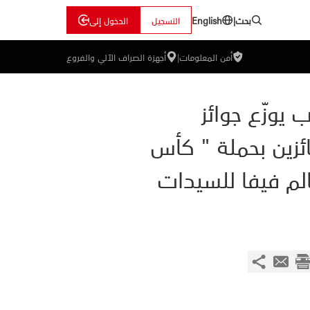
بحث
|
التسجيل
الدخول إلى
English
أمن المعلومات
|
أجهزة الصراف الآلي والفروع
 يوزّع جوائز
ائزين بحملة " كأس
الم فيفا للسيدات