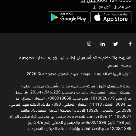
قم بتحميل الأول موبايل
الشروط والأحكام
نصائح أمنية
بيان إخلاء المسؤولية
إشعار الخصوصية‍
خريطة الموقع
الأول، المملكة العربية السعودية. جميع الحقوق محفوظة © 2025
البنك السعودي الأول، شركة مساهمة مدرجة، تأسست بموجب أنظمة
المملكة العربية السعودية، برأس مال مدفوع 20,547,945,220
سجل
§
تجاري رقم 1010025779، رقم موحد 7000018668، العنوان البريدي: ص.
ب. 9084, الرياض 11413. العنوان الوطني: 7383 طريق الملك فهد الفرعي,
2338 حي الياسمين, 13325 الرياض, المملكة العربية السعودية. هاتف
4050677 11 966+، www.sab.com، مرخص لها بموجب قرار مجلس الوزراء
رقم 198 بتاريخ 06/02/1398هـ والمرسوم الملكي رقم م/4 بتاريخ
12/08/1398هـ، وخاضعة لرقابة وإشراف البنك المركزي السعودي.