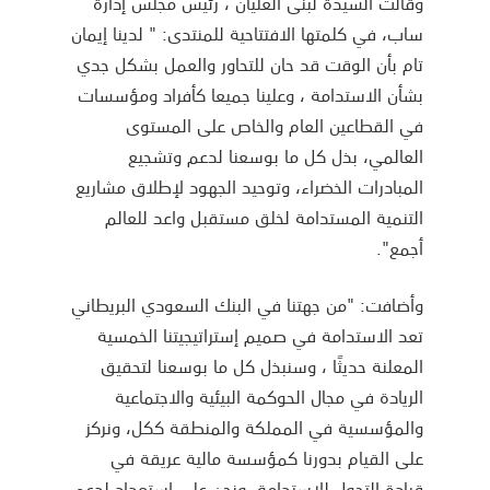
وقالت السيدة لبنى العليان ، رئيس مجلس إدارة
ساب، في كلمتها الافتتاحية للمنتدى: " لدينا إيمان
تام بأن الوقت قد حان للتحاور والعمل بشكل جدي
بشأن الاستدامة ، وعلينا جميعا كأفراد ومؤسسات
في القطاعين العام والخاص على المستوى
العالمي، بذل كل ما بوسعنا لدعم وتشجيع
المبادرات الخضراء، وتوحيد الجهود لإطلاق مشاريع
التنمية المستدامة لخلق مستقبل واعد للعالم
أجمع".
وأضافت: "من جهتنا في البنك السعودي البريطاني
تعد الاستدامة في صميم إستراتيجيتنا الخمسية
المعلنة حديثًا ، وسنبذل كل ما بوسعنا لتحقيق
الريادة في مجال الحوكمة البيئية والاجتماعية
والمؤسسية في المملكة والمنطقة ككل، ونركز
على القيام بدورنا كمؤسسة مالية عريقة في
قيادة التحول للاستدامة. ونحن على استعداد لدعم