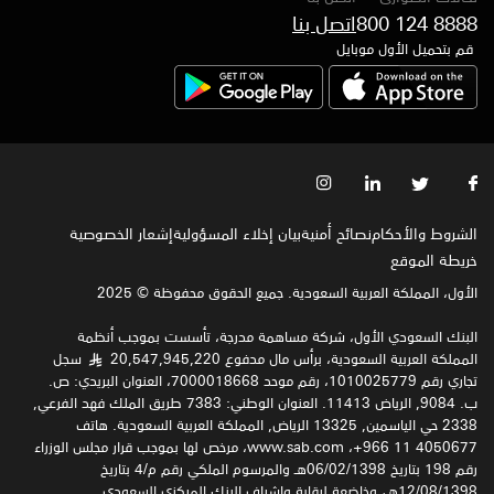
800 124 8888
قم بتحميل الأول موبايل
الشروط والأحكام
نصائح أمنية
بيان إخلاء المسؤولية
إشعار الخصوصية‍
خريطة الموقع
الأول، المملكة العربية السعودية. جميع الحقوق محفوظة © 2025
البنك السعودي الأول، شركة مساهمة مدرجة، تأسست بموجب أنظمة
المملكة العربية السعودية، برأس مال مدفوع 20,547,945,220
سجل
§
تجاري رقم 1010025779، رقم موحد 7000018668، العنوان البريدي: ص.
ب. 9084, الرياض 11413. العنوان الوطني: 7383 طريق الملك فهد الفرعي,
2338 حي الياسمين, 13325 الرياض, المملكة العربية السعودية. هاتف
4050677 11 966+، www.sab.com، مرخص لها بموجب قرار مجلس الوزراء
رقم 198 بتاريخ 06/02/1398هـ والمرسوم الملكي رقم م/4 بتاريخ
12/08/1398هـ، وخاضعة لرقابة وإشراف البنك المركزي السعودي.