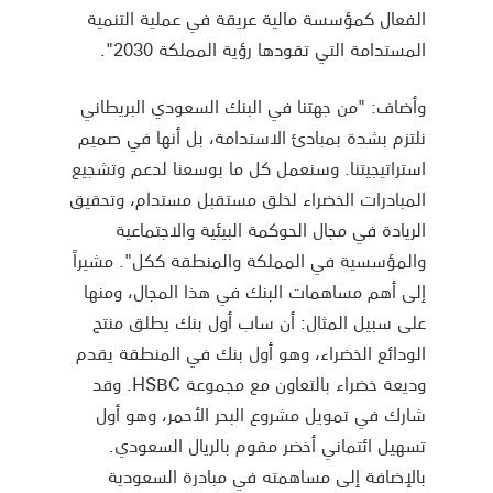
الفعال كمؤسسة مالية عريقة في عملية التنمية
المستدامة التي تقودها رؤية المملكة 2030".
وأضاف: "من جهتنا في البنك السعودي البريطاني
نلتزم بشدة بمبادئ الاستدامة، بل أنها في صميم
استراتيجيتنا. وسنعمل كل ما بوسعنا لدعم وتشجيع
المبادرات الخضراء لخلق مستقبل مستدام، وتحقيق
الريادة في مجال الحوكمة البيئية والاجتماعية
والمؤسسية في المملكة والمنطقة ككل". مشيراً
إلى أهم مساهمات البنك في هذا المجال، ومنها
على سبيل المثال: أن ساب أول بنك يطلق منتج
الودائع الخضراء، وهو أول بنك في المنطقة يقدم
وديعة خضراء بالتعاون مع مجموعة HSBC. وقد
شارك في تمويل مشروع البحر الأحمر، وهو أول
تسهيل ائتماني أخضر مقوم بالريال السعودي.
بالإضافة إلى مساهمته في مبادرة السعودية