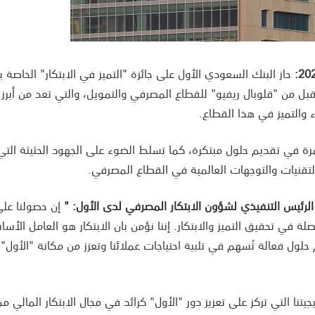
حاز البنك السعودي الأول على جائزة "التميز في الابتكار" الخاصة ب
 2024، والمقدمة من قبل من "قلوبال ريفيو" للقطاع المصرفي والتمويل، والتي تعد من أبرز
والتميز في هذا القطاع.
رة في تقديم حلول مبتكرة، كما تسلط الضوء على الجهود الحثيثة التي 
التقنيات والتوجهات العالمية في القطاع المصرفي.
لرئيس التنفيذي لشؤون الابتكار المصرفي
لدى الأول: "
إن حصولنا عل
اصلة في تحقيق التميز والابتكار. إننا نؤمن بان الابتكار هو العامل الأ
حلول فعالة تُسهم في تلبية احتياجات عملائنا وتعزز من مكانة "الأول"
يتنا التي تركز على تعزيز دور "الأول" كرائد في مجال الابتكار المالي مم