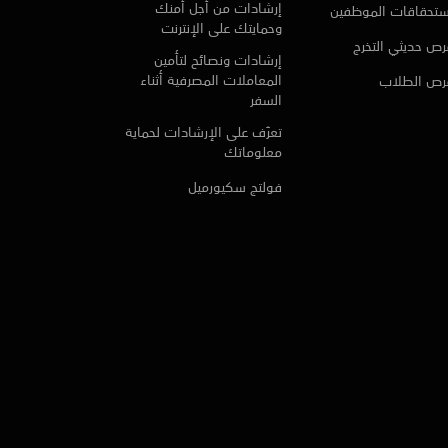
إرشادات من أجل أمنك
ستحقاقات الموظفين
وحمايتك على الإنترنت
ص حديثي التخرج
إرشادات ونصائح لتأمين
المعاملات المصرفية أثناء
رص الطلاب
السفر
تعرّف على الإرشادات لحماية
معلوماتك
فولتج سكيورميل