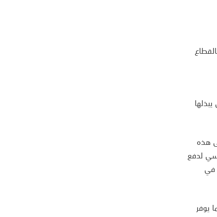
القطاع
يبذلها
ى هذه
ساسي لدفع
 في
ا يوفر