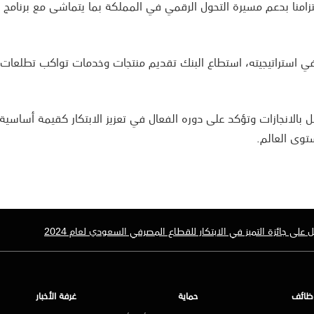
لتزامنا بدعم مسيرة التحول الرقمي في المملكة بما يتماشى مع برنامج 
في استراتيجيته، استطاع البنك تقديم منتجات وخدمات تواكب تطلعات 
ل بالانجازات وتؤكد على دوره الفعال في تعزيز الابتكار كقيمة أساسي
توى العالم.
لى جائزة التميز في الابتكار للقطاع المصرفي السعودي لعام 2024
ظائف
حماية
غرفة الأخبار