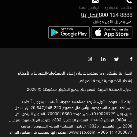
لحالات الطوارئ
تواصل معنا
800 124 8888
اتصل بنا
قم بتحميل الأول موبايل
اتصل بنا
الشكاوى والمقترحات
بيان إخلاء المسؤولية
الشروط والأحكام
إشعار الخصوصية‍
خريطة الموقع
الأول، المملكة العربية السعودية. جميع الحقوق محفوظة © 2025
البنك السعودي الأول، شركة مساهمة مدرجة، تأسست بموجب أنظمة
المملكة العربية السعودية، برأس مال مدفوع 20,547,945,220
سجل
§
تجاري رقم 1010025779، رقم موحد 7000018668، العنوان البريدي: ص.
ب. 9084, الرياض 11413. العنوان الوطني: 7383 طريق الملك فهد الفرعي,
2338 حي الياسمين, 13325 الرياض, المملكة العربية السعودية. هاتف
4050677 11 966+، www.sab.com، مرخص لها بموجب قرار مجلس الوزراء