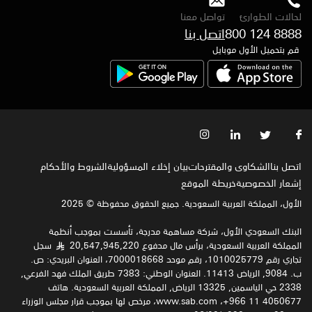
لحالات الطوارئ
تواصل معنا
800 124 8888
اتصل بنا
قم بتحميل الأول موبايل
اتصل بنا
الشكاوى والمقترحات
بيان إخلاء المسؤولية
الشروط والأحكام
إشعار الخصوصية‍
خريطة الموقع
الأول، المملكة العربية السعودية. جميع الحقوق محفوظة © 2025
البنك السعودي الأول، شركة مساهمة مدرجة، تأسست بموجب أنظمة
المملكة العربية السعودية، برأس مال مدفوع 20,547,945,220
سجل
§
تجاري رقم 1010025779، رقم موحد 7000018668، العنوان البريدي: ص.
ب. 9084, الرياض 11413. العنوان الوطني: 7383 طريق الملك فهد الفرعي,
2338 حي الياسمين, 13325 الرياض, المملكة العربية السعودية. هاتف
4050677 11 966+، www.sab.com، مرخص لها بموجب قرار مجلس الوزراء