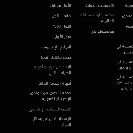
ونية
التحويلات الدولية
الأول موبايل
خدمة إدارة حساباتك
لفنادق
هاتف الأول
العالمية
سب+
الأول 360°
سامسونج باي
متجر الأول
كسب+ لي
النماذج الإلكترونية
جنتشر
حدث بياناتك رقمياً
كسب+ لي
البحث عن فرع او أجهزة
و بريميير
الصراف الآلي
كسب+ لي
ماستركارد
أجهزة الخدمة الذاتية
لاسيكية
خدمة التحقق من الوثائق
البنكية الإلكترونية
كشف الحساب الإلكتروني
الإشعار الآلي عبر رسائل
الجوال