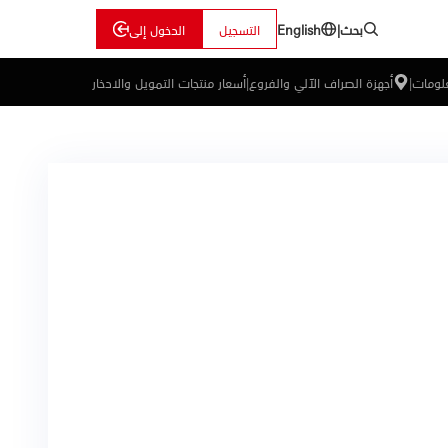
بحث
|
التسجيل
الدخول إلى
English
علومات
|
أجهزة الصراف الآلي والفروع
|
أسعار منتجات التمويل والادخار