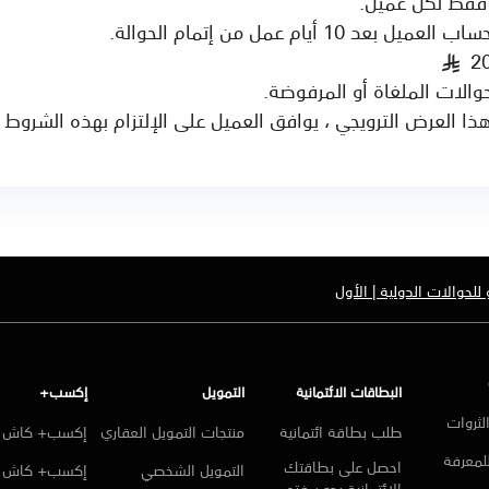
 فقط لكل عميل.
10 أيام عمل من إتمام الحوالة.
§
والات الملغاة أو المرفوضة.
ا العرض الترويجي ، يوافق العميل على الإلتزام بهذه الشروط و
للحوالات الدولية | الأول
البطاقات الائتمانية
التمويل
إكسب+
لثروات
طلب بطاقة ائتمانية
منتجات التمويل العقاري
إكسب+ كاش ا
للمعرفة
احصل على بطاقتك
التمويل الشخصي
إكسب+ كاش
الائتمانية بدون فتح