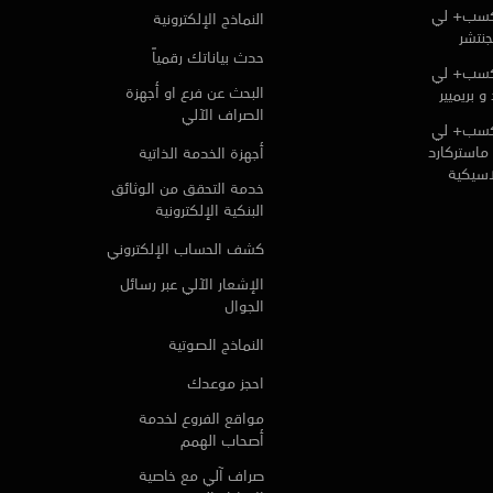
كسب+ لي
النماذج الإلكترونية
جنتشر
حدث بياناتك رقمياً
كسب+ لي
البحث عن فرع او أجهزة
و بريميير
الصراف الآلي
كسب+ لي
ماستركارد
أجهزة الخدمة الذاتية
لاسيكية
خدمة التحقق من الوثائق
البنكية الإلكترونية
كشف الحساب الإلكتروني
الإشعار الآلي عبر رسائل
الجوال
النماذج الصوتية
احجز موعدك
مواقع الفروع لخدمة
أصحاب الهمم
صراف آلي مع خاصية