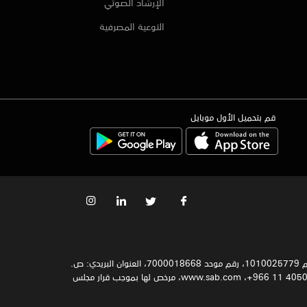
الإرشاد الصوتي
التوعية المصرفية
قم بتحميل الأول موبايل
سجل تجاري رقم 1010025779، رقم موحد 7000018668، العنوان البريدي: ص.
ب. 9084, الرياض 11413. العنوان الوطني: 7383 طريق الملك فهد الفرعي, 2338 حي الياسمين, 13325 الرياض, المملكة العربية السعودية. هاتف 4050677 11 966+، www.sab.com، مرخص لها بموجب قرار مجلس