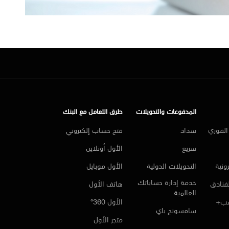
المدفوعات والتحويلات
طرق التعامل مع البنك
لفوري
سداد
فتح حساب إلكتروني
سريع
الأول أونلاين
ونية
التحويلات الدولية
الأول موبايل
خدمة إدارة حساباتك
لفنادق
هاتف الأول
العالمية
سب+
الأول 360°
سامسونج باي
متجر الأول