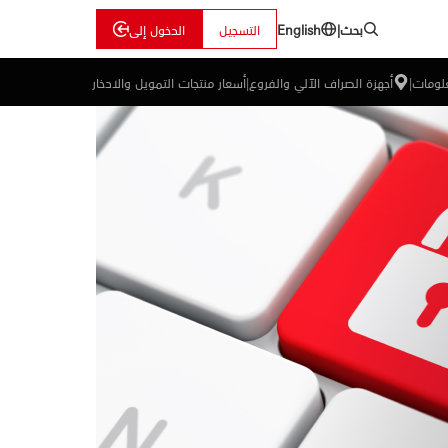
بحث
|
التسجيل
الدخول إلى
English
علومات
|
أجهزة الصراف الآلي والفروع
|
أسعار منتجات التمويل والادخار