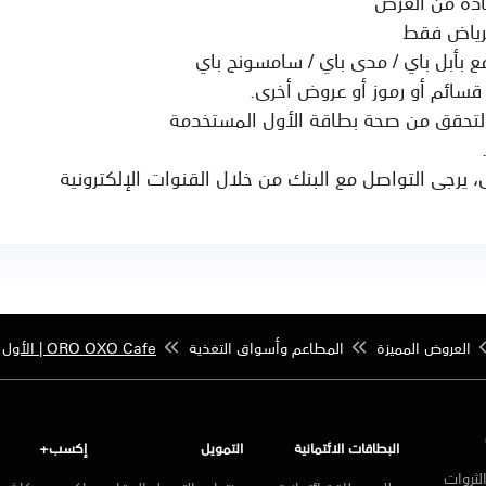
ادة من العرض
رياض فقط
ع بأبل باي / مدى باي / سامسونج باي
قسائم أو رموز أو عروض أخرى.
 التحقق من صحة بطاقة الأول المستخدمة
يرجى التواصل مع البنك من خلال القنوات الإلكترونية
العروض المميزة
المطاعم وأسواق التغذية
ORO OXO Cafe | الأول
البطاقات الائتمانية
التمويل
إكسب+
لثروات