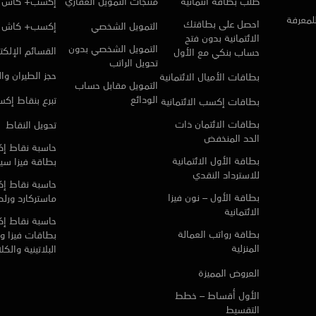
طلب بطاقة ائتمانية
منتجات التمويل العقاري
إكسب+ كاش ا
للمعرفة
احصل على بطاقتك
التمويل الشخصي
إكسب+ كاش
الائتمانية بدون فتح
التمويل الشخصي بدون
القسائم الإلكتر
حساب بنكي مع الأول
تحويل الراتب
حجز الطيران وا
بطاقات الأميال الائتمانية
التمويل مقابل حساب
الودائع
تبرع بنقاط إك
بطاقات إكسب الائتمانية
بطاقات الائتمان ذات
تحويل النقاط
الحد المنخفض
حاسبة نقاط إ
بطاقة الأول الائتمانية
بطاقة فيزا سي
للاسترداد النقدي
حاسبة نقاط إ
بطاقة الأول – نون فيزا
ماستركارد ورلد 
الائتمانية
حاسبة نقاط إ
بطاقة رواتب العمالة
بطاقات فيزا و 
المنزلية
البلاتينية والك
العروض المميزة
الأول أقساط – خطط
التقسيط