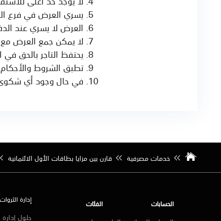
لا يوجد حد أعلى للاستف
يسري العرض في فرع ال
العرض لا يسري عند الدف
لا يمكن جمع العرض مع 
يحتفظ التاجر بالحق في
تطبق الشروط والأحكام.
في حال وجود أي شكوى، 
خدمات مصرفية
قارن بين مزايا بطاقات الأول الائتمانية
إدارة الثروات
الحسابات
الفئات
حلول إدارة ا