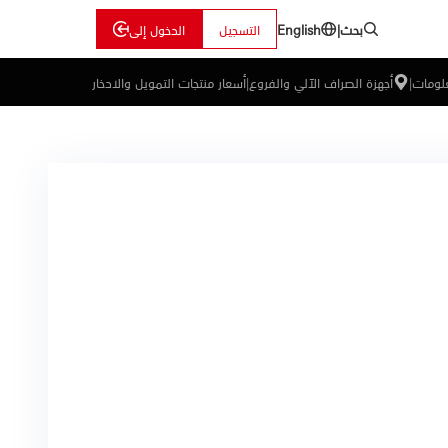
بحث
|
التسجيل
الدخول إلى
English
علومات
|
أجهزة الصراف الآلي والفروع
|
أسعار منتجات التمويل والادخار