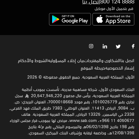
800 124 8888
اتصل بنا
قم بتحميل الأول موبايل
اتصل بنا
الشكاوى والمقترحات
بيان إخلاء المسؤولية
الشروط والأحكام
إشعار الخصوصية‍
خريطة الموقع
الأول، المملكة العربية السعودية. جميع الحقوق محفوظة © 2025
البنك السعودي الأول، شركة مساهمة مدرجة، تأسست بموجب أنظمة
المملكة العربية السعودية، برأس مال مدفوع 20,547,945,220
سجل
§
تجاري رقم 1010025779، رقم موحد 7000018668، العنوان البريدي: ص.
ب. 9084, الرياض 11413. العنوان الوطني: 7383 طريق الملك فهد الفرعي,
2338 حي الياسمين, 13325 الرياض, المملكة العربية السعودية. هاتف
4050677 11 966+، www.sab.com، مرخص لها بموجب قرار مجلس الوزراء
رقم 198 بتاريخ 06/02/1398هـ والمرسوم الملكي رقم م/4 بتاريخ
12/08/1398هـ، وخاضعة لرقابة وإشراف البنك المركزي السعودي.