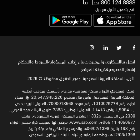
800 124 8888
اتصل بنا
قم بتحميل الأول موبايل
اتصل بنا
الشكاوى والمقترحات
بيان إخلاء المسؤولية
الشروط والأحكام
إشعار الخصوصية‍
خريطة الموقع
الأول، المملكة العربية السعودية. جميع الحقوق محفوظة © 2025
البنك السعودي الأول، شركة مساهمة مدرجة، تأسست بموجب أنظمة
المملكة العربية السعودية، برأس مال مدفوع 20,547,945,220
سجل
§
تجاري رقم 1010025779، رقم موحد 7000018668، العنوان البريدي: ص.
ب. 9084, الرياض 11413. العنوان الوطني: 7383 طريق الملك فهد الفرعي,
2338 حي الياسمين, 13325 الرياض, المملكة العربية السعودية. هاتف
4050677 11 966+، www.sab.com، مرخص لها بموجب قرار مجلس الوزراء
رقم 198 بتاريخ 06/02/1398هـ والمرسوم الملكي رقم م/4 بتاريخ
12/08/1398هـ، وخاضعة لرقابة وإشراف البنك المركزي السعودي.