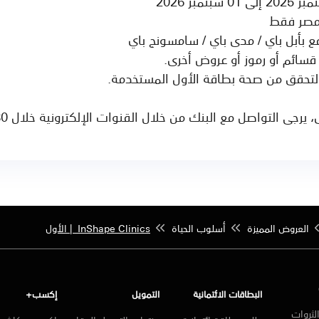
مصر فقط
ع بأبل باي / مدى باي / سامسونج باي
قسائم أو رموز أو عروض أخرى.
 التحقق من صحة بطاقة الأول المستخدمة.
تواصل مع البنك من خلال القنوات الإلكترونية خلال 30 يوم من انتهاء العرض.
العروض المميزة
أسلوب الحياة
InShape Clinics | الأول
البطاقات الائتمانية
التمويل
إكسب+
لثروات