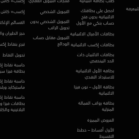
طلب بطاقة ائتمانية
منتجات التمويل العقاري
إكسب+ كاش ا
للمعرفة
احصل على بطاقتك
التمويل الشخصي
إكسب+ كاش
الائتمانية بدون فتح
التمويل الشخصي بدون
القسائم الإلكتر
حساب بنكي مع الأول
تحويل الراتب
حجز الطيران وا
بطاقات الأميال الائتمانية
التمويل مقابل حساب
الودائع
تبرع بنقاط إك
بطاقات إكسب الائتمانية
بطاقات الائتمان ذات
تحويل النقاط
الحد المنخفض
حاسبة نقاط إ
بطاقة الأول الائتمانية
بطاقة فيزا سي
للاسترداد النقدي
حاسبة نقاط إ
بطاقة الأول – نون فيزا
ماستركارد ورلد 
الائتمانية
حاسبة نقاط إ
بطاقة رواتب العمالة
بطاقات فيزا و 
المنزلية
البلاتينية والك
العروض المميزة
الأول أقساط – خطط
التقسيط