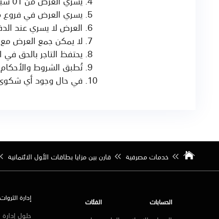
يسري العرض من 01 سبتمبر 2025 إلى 01 سبتمبر 2026
يسري العرض في فروع 
العرض لا يسري عند الدف
لا يمكن جمع العرض مع 
يحتفظ التاجر بالحق في
تُطبق الشروط والأحكام
في حال وجود أي شكوى، يرجى ال
خدمات مصرفية
قارن بين مزايا بطاقات الأول الائتمانية
إدارة الثروات
الحسابات
الفئات
حلول إدارة ا