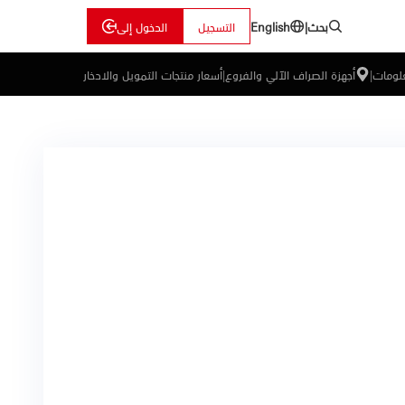
بحث
|
التسجيل
الدخول إلى
English
علومات
|
أجهزة الصراف الآلي والفروع
|
أسعار منتجات التمويل والادخار