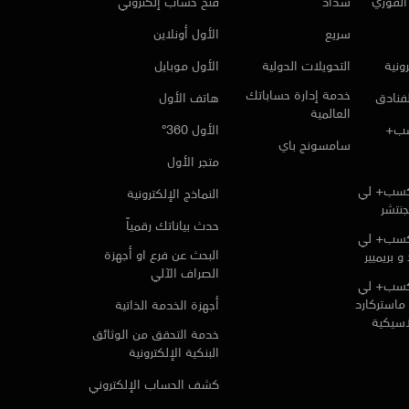
لفوري
سداد
فتح حساب إلكتروني
سريع
الأول أونلاين
ونية
التحويلات الدولية
الأول موبايل
خدمة إدارة حساباتك
لفنادق
هاتف الأول
العالمية
سب+
الأول 360°
سامسونج باي
متجر الأول
كسب+ لي
النماذج الإلكترونية
جنتشر
حدث بياناتك رقمياً
كسب+ لي
البحث عن فرع او أجهزة
و بريميير
الصراف الآلي
كسب+ لي
ماستركارد
أجهزة الخدمة الذاتية
لاسيكية
خدمة التحقق من الوثائق
البنكية الإلكترونية
كشف الحساب الإلكتروني