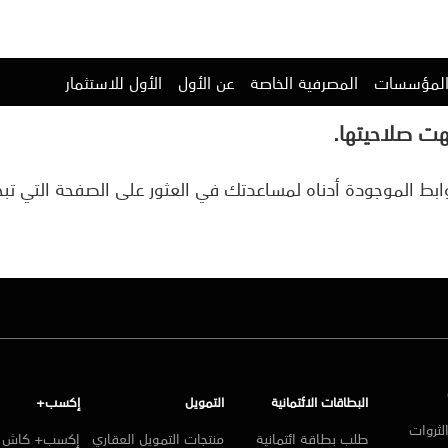
المؤسسات
المصرفية الخاصة
عن الأول
الأول للاستثمار
هت صلاحيتها.
بط الموجودة أدناه لمساعدتك في العثور على الصفحة التي تبح
البطاقات الائتمانية
التمويل
إكسب+
لثروات
طلب بطاقة ائتمانية
منتجات التمويل العقاري
إكسب+ كاش ا