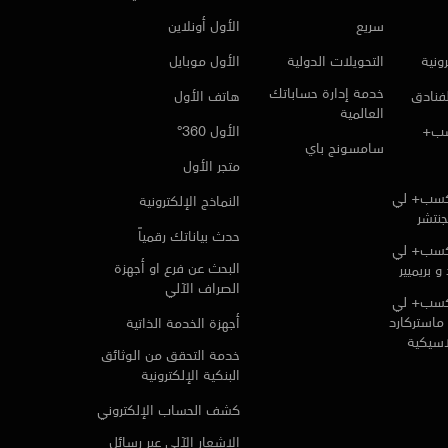
سريع
الأول أونلاين
ونية
التحويلات الدولية
الأول موبايل
خدمة إدارة حساباتك
لفنادق
هاتف الأول
العالمية
سب+
الأول 360°
سامسونج باي
متجر الأول
كسب+ لي
النماذج الإلكترونية
جنتشر
حدث بياناتك رقمياً
كسب+ لي
البحث عن فرع او أجهزة
و بريميير
الصراف الآلي
كسب+ لي
ماستركارد
أجهزة الخدمة الذاتية
لاسيكية
خدمة التحقق من الوثائق
البنكية الإلكترونية
كشف الحساب الإلكتروني
الإشعار الآلي عبر رسائل