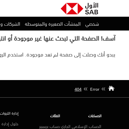
شخصي
المنشآت الصغيرة والمتوسطة
الشركات و
آسف! الصفحة التي تبحث عنها غير موجودة أو انت
يبدو أنك وصلت إلى صفحة لم تعد موجودة. استخدم الروا
404
Error
إدارة الثروات
الحسابات
الفئات
حلول إدارة ا
الحساب الإسلامي الجاري
حساب بريميير