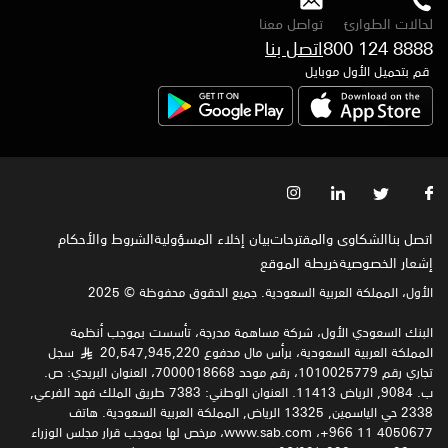
لحالات الطوارئ
تواصل معنا
800 124 8888
اتصل بنا
قم بتحميل الأول موبايل
اتصل بنا
الشكاوى والمقترحات
بيان إخلاء المسؤولية
الشروط والأحكام
إشعار الخصوصية‍
خريطة الموقع
الأول، المملكة العربية السعودية. جميع الحقوق محفوظة © 2025
البنك السعودي الأول، شركة مساهمة مدرجة، تأسست بموجب أنظمة
المملكة العربية السعودية، برأس مال مدفوع 20,547,945,220
سجل
§
تجاري رقم 1010025779، رقم موحد 7000018668، العنوان البريدي: ص.
ب. 9084, الرياض 11413. العنوان الوطني: 7383 طريق الملك فهد الفرعي,
2338 حي الياسمين, 13325 الرياض, المملكة العربية السعودية. هاتف
4050677 11 966+، www.sab.com، مرخص لها بموجب قرار مجلس الوزراء