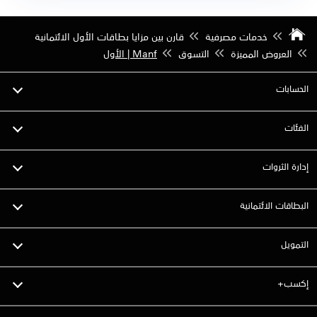
خدمات مصرفية
قارن بين مزايا بطاقات الأول الائتمانية
العروض المميزة
التسوق
Manf | الأول
الحسابات
الفئات
إدارة الثروات
البطاقات الائتمانية
التمويل
إكسب+