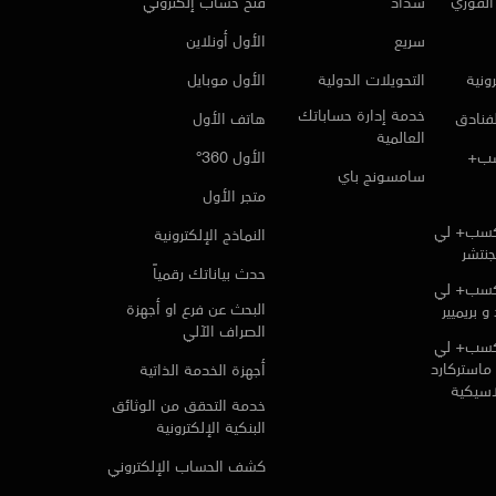
لفوري
سداد
فتح حساب إلكتروني
سريع
الأول أونلاين
ونية
التحويلات الدولية
الأول موبايل
خدمة إدارة حساباتك
لفنادق
هاتف الأول
العالمية
سب+
الأول 360°
سامسونج باي
متجر الأول
كسب+ لي
النماذج الإلكترونية
جنتشر
حدث بياناتك رقمياً
كسب+ لي
البحث عن فرع او أجهزة
و بريميير
الصراف الآلي
كسب+ لي
ماستركارد
أجهزة الخدمة الذاتية
لاسيكية
خدمة التحقق من الوثائق
البنكية الإلكترونية
كشف الحساب الإلكتروني