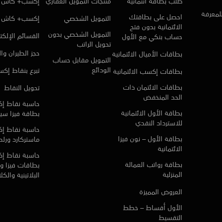
طلب بطاقة ائتمانية
منتجات التمويل العقاري
إكسب+ كاش ا
للمعرفة
احصل على بطاقتك
التمويل الشخصي
إكسب+ كاش
الائتمانية بدون فتح
التمويل الشخصي بدون
القسائم الإلكتر
حساب بنكي مع الأول
تحويل الراتب
حجز الطيران وا
بطاقات الأميال الائتمانية
التمويل مقابل حساب
الودائع
تبرع بنقاط إك
بطاقات إكسب الائتمانية
بطاقات الائتمان ذات
تحويل النقاط
الحد المنخفض
حاسبة نقاط إ
بطاقة الأول الائتمانية
بطاقة فيزا سي
للاسترداد النقدي
حاسبة نقاط إ
بطاقة الأول – نون فيزا
ماستركارد ورلد 
الائتمانية
حاسبة نقاط إ
بطاقة رواتب العمالة
بطاقات فيزا و 
المنزلية
البلاتينية والك
العروض المميزة
الأول أقساط – خطط
التقسيط