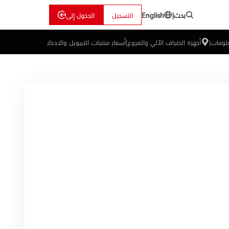
بحث
|
التسجيل
الدخول إلى
English
علومات
|
أجهزة الصراف الآلي والفروع
|
أسعار منتجات التمويل والادخار