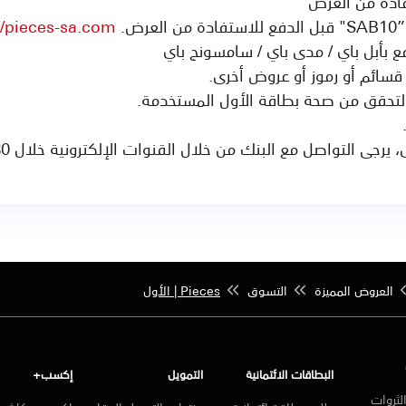
فادة من العرض
رض.
//pieces-sa.com/
ع بأبل باي / مدى باي / سامسونج باي
قسائم أو رموز أو عروض أخرى.
 التحقق من صحة بطاقة الأول المستخدمة.
تواصل مع البنك من خلال القنوات الإلكترونية خلال 30 يوم من انتهاء العرض.
العروض المميزة
التسوق
Pieces | الأول
البطاقات الائتمانية
التمويل
إكسب+
لثروات