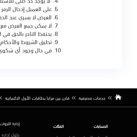
لا يوجد حد اعلى للاست
على العميل إدخال الرمز ”SAB10" قبل الدفع للاستفادة من الع
العرض لا يسري عند الدف
لا يمكن جمع العرض مع 
يحتفظ التاجر بالحق في
تطبق الشروط والأحكام.
في حال وجود أي شكوى، يرجى ال
خدمات مصرفية
قارن بين مزايا بطاقات الأول الائتمانية
إدارة الثروات
الحسابات
الفئات
حلول إدارة ا