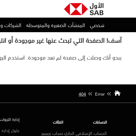
شخصي
المنشآت الصغيرة والمتوسطة
الشركات و
آسف! الصفحة التي تبحث عنها غير موجودة أو انت
يبدو أنك وصلت إلى صفحة لم تعد موجودة. استخدم الروا
404
Error
إدارة الثروات
الحسابات
الفئات
حلول إدارة ا
الحساب الإسلامي الجاري
حساب بريميير