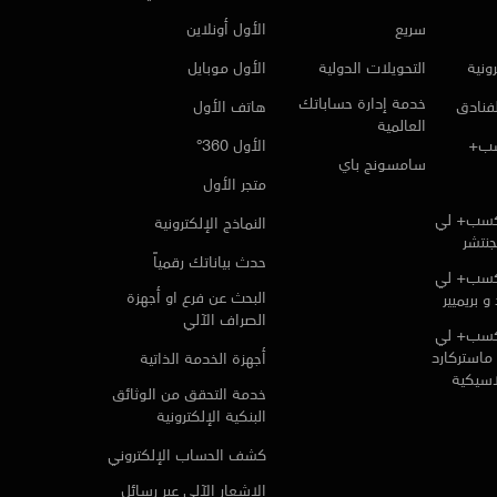
سريع
الأول أونلاين
ونية
التحويلات الدولية
الأول موبايل
خدمة إدارة حساباتك
لفنادق
هاتف الأول
العالمية
سب+
الأول 360°
سامسونج باي
متجر الأول
كسب+ لي
النماذج الإلكترونية
جنتشر
حدث بياناتك رقمياً
كسب+ لي
البحث عن فرع او أجهزة
و بريميير
الصراف الآلي
كسب+ لي
ماستركارد
أجهزة الخدمة الذاتية
لاسيكية
خدمة التحقق من الوثائق
البنكية الإلكترونية
كشف الحساب الإلكتروني
الإشعار الآلي عبر رسائل