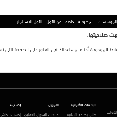
المؤسسات
المصرفية الخاصة
عن الأول
الأول للاستثمار
هت صلاحيتها.
بط الموجودة أدناه لمساعدتك في العثور على الصفحة التي تبح
البطاقات الائتمانية
التمويل
إكسب+
لثروات
طلب بطاقة ائتمانية
منتجات التمويل العقاري
إكسب+ كاش ا