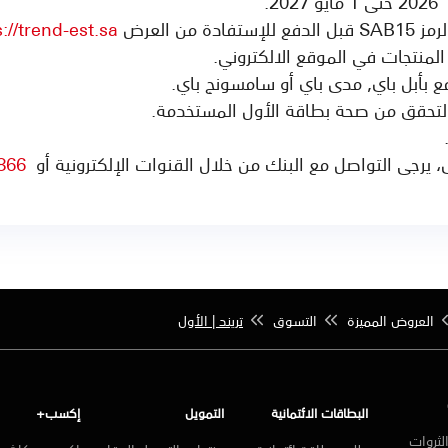
ة من العرض
://trend-est.sa/
لمنتجات في الموقع الالكتروني.
ع بأبل باي, مدى باي أو سامسونج باي.
 التحقق من صحة بطاقة الأول المستخدمة.
يرجى التواصل مع البنك من خلال القنوات الإلكترونية أو
 116 800
العروض المميزة
التسوق
تريند | الأول
البطاقات الائتمانية
التمويل
إكسب+
لثروات