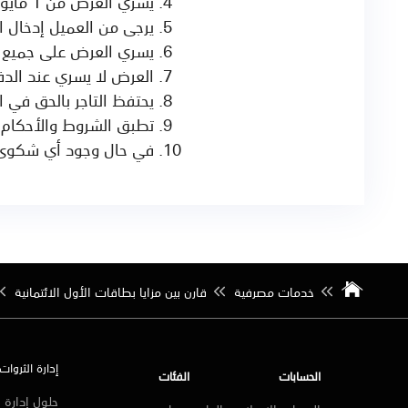
يسري العرض من 1 مايو 2026 حتى 1 مايو 2027.
يرجى من العميل إدخال الرمز SAB15 قبل الدفع للإستفاد
يسري العرض على جميع ا
العرض لا يسري عند الدف
يحتفظ التاجر بالحق في
تطبق الشروط والأحكام.
في حال وجود أي شكوى، 
خدمات مصرفية
قارن بين مزايا بطاقات الأول الائتمانية
إدارة الثروات
الحسابات
الفئات
حلول إدارة ا