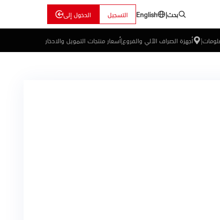
بحث
|
التسجيل
الدخول إلى
English
علومات
|
أجهزة الصراف الآلي والفروع
|
أسعار منتجات التمويل والادخار