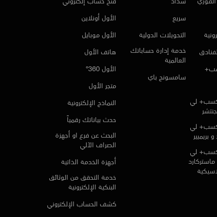
لفوري
سداد
فتح حساب إلكتروني
سريع
الأول أونلاين
ونية
التحويلات الدولية
الأول موبايل
خدمة إدارة حساباتك
لفنادق
هاتف الأول
العالمية
سب+
الأول 360°
سامسونج باي
متجر الأول
كسب+ لي
النماذج الإلكترونية
جنتشر
حدث بياناتك رقمياً
كسب+ لي
البحث عن فرع او أجهزة
و بريميير
الصراف الآلي
كسب+ لي
ماستركارد
أجهزة الخدمة الذاتية
لاسيكية
خدمة التحقق من الوثائق
البنكية الإلكترونية
كشف الحساب الإلكتروني