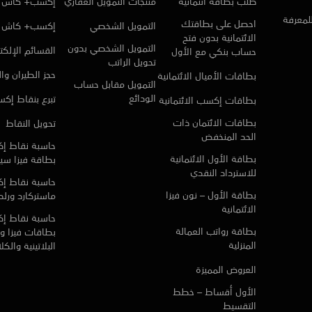
طلب بطاقة ائتمانية
منتجات التمويل العقاري
إكسب+ كاش ا
للمعرفة
احصل على بطاقتك
التمويل الشخصي
إكسب+ كاش
الائتمانية بدون فتح
التمويل الشخصي بدون
القسائم الإلكتر
حساب بنكي مع الأول
تحويل الراتب
حجز الطيران وا
بطاقات الأميال الائتمانية
التمويل مقابل حساب
الودائع
تبرع بنقاط إك
بطاقات إكسب الائتمانية
بطاقات الائتمان ذات
تحويل النقاط
الحد المنخفض
حاسبة نقاط إ
بطاقة الأول الائتمانية
بطاقة فيزا سي
للاسترداد النقدي
حاسبة نقاط إ
بطاقة الأول – نون فيزا
ماستركارد ورلد 
الائتمانية
حاسبة نقاط إ
بطاقة رواتب العمالة
بطاقات فيزا و 
المنزلية
البلاتينية والك
العروض المميزة
الأول أقساط – خطط
التقسيط