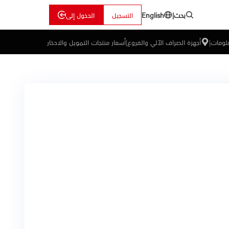
بحث
|
التسجيل
الدخول إلى
English
علومات
|
أجهزة الصراف الآلي والفروع
|
أسعار منتجات التمويل والادخار