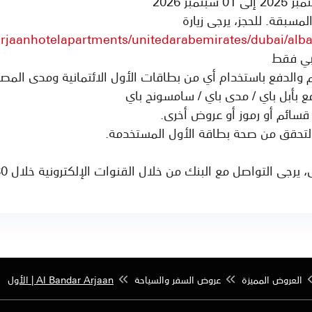
مسبقة. للحجز، يرجى زيارة
rjaanhotelapartments/unitedarabemirates/dubai/alb
بي فقط
والدفع باستخدام أي من بطاقات الأول الائتمانية ومدى المص
ع بأبل باي / مدى باي / سامسونج باي
قسائم أو رموز أو عروض أخرى.
 التحقق من صحة بطاقة الأول المستخدمة.
تواصل مع البنك من خلال القنوات الإلكترونية خلال 30 يوم من انتهاء العرض.
العروض المميزة
عروض السفر والسياحة
Al Bandar Arjaan | الأول