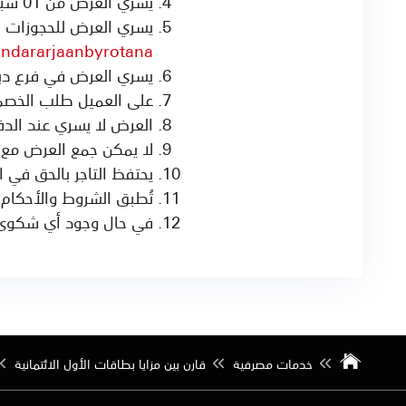
يسري العرض من 01 سبتمبر 2025 إلى 01 سبتمبر 2026
يسري العرض للحجوزات ال
andararjaanbyrotana
يسري العرض في فرع د
على العميل طلب الخصم 
العرض لا يسري عند الدف
لا يمكن جمع العرض مع 
يحتفظ التاجر بالحق في
تُطبق الشروط والأحكام
في حال وجود أي شكوى، يرجى ال
خدمات مصرفية
قارن بين مزايا بطاقات الأول الائتمانية