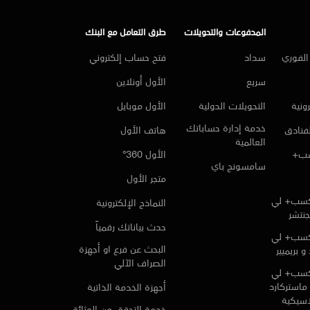
المدفوعات والتحويلات
طرق التعامل مع البنك
لفوري
سداد
فتح حساب إلكتروني
سريع
الأول أونلاين
ونية
التحويلات الدولية
الأول موبايل
خدمة إدارة حساباتك
لفنادق
هاتف الأول
العالمية
سب+
الأول 360°
سامسونج باي
متجر الأول
كسب+ لي
النماذج الإلكترونية
جنتشر
حدث بياناتك رقمياً
كسب+ لي
البحث عن فرع او أجهزة
و بريميير
الصراف الآلي
كسب+ لي
ماستركارد
أجهزة الخدمة الذاتية
لاسيكية
خدمة التحقق من الوثائق