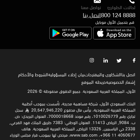
لحالات الطوارئ
تواصل معنا
800 124 8888
اتصل بنا
قم بتحميل الأول موبايل
اتصل بنا
الشكاوى والمقترحات
بيان إخلاء المسؤولية
الشروط والأحكام
إشعار الخصوصية‍
خريطة الموقع
الأول، المملكة العربية السعودية. جميع الحقوق محفوظة © 2025
البنك السعودي الأول، شركة مساهمة مدرجة، تأسست بموجب أنظمة
المملكة العربية السعودية، برأس مال مدفوع 20,547,945,220
سجل
§
تجاري رقم 1010025779، رقم موحد 7000018668، العنوان البريدي: ص.
ب. 9084, الرياض 11413. العنوان الوطني: 7383 طريق الملك فهد الفرعي,
2338 حي الياسمين, 13325 الرياض, المملكة العربية السعودية. هاتف
4050677 11 966+، www.sab.com، مرخص لها بموجب قرار مجلس الوزراء