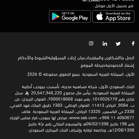
قم بتحميل الأول موبايل
اتصل بنا
الشكاوى والمقترحات
بيان إخلاء المسؤولية
الشروط والأحكام
إشعار الخصوصية‍
خريطة الموقع
الأول، المملكة العربية السعودية. جميع الحقوق محفوظة © 2025
البنك السعودي الأول، شركة مساهمة مدرجة، تأسست بموجب أنظمة
المملكة العربية السعودية، برأس مال مدفوع 20,547,945,220
سجل
§
تجاري رقم 1010025779، رقم موحد 7000018668، العنوان البريدي: ص.
ب. 9084, الرياض 11413. العنوان الوطني: 7383 طريق الملك فهد الفرعي,
2338 حي الياسمين, 13325 الرياض, المملكة العربية السعودية. هاتف
4050677 11 966+، www.sab.com، مرخص لها بموجب قرار مجلس الوزراء
رقم 198 بتاريخ 06/02/1398هـ والمرسوم الملكي رقم م/4 بتاريخ
12/08/1398هـ، وخاضعة لرقابة وإشراف البنك المركزي السعودي.