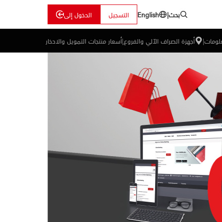
بحث
|
التسجيل
الدخول إلى
English
علومات
|
أجهزة الصراف الآلي والفروع
|
أسعار منتجات التمويل والادخار