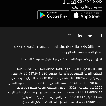
800 124 8888
اتصل بنا
قم بتحميل الأول موبايل
اتصل بنا
الشكاوى والمقترحات
بيان إخلاء المسؤولية
الشروط والأحكام
إشعار الخصوصية‍
خريطة الموقع
الأول، المملكة العربية السعودية. جميع الحقوق محفوظة © 2025
البنك السعودي الأول، شركة مساهمة مدرجة، تأسست بموجب أنظمة
المملكة العربية السعودية، برأس مال مدفوع 20,547,945,220
سجل
§
تجاري رقم 1010025779، رقم موحد 7000018668، العنوان البريدي: ص.
ب. 9084, الرياض 11413. العنوان الوطني: 7383 طريق الملك فهد الفرعي,
2338 حي الياسمين, 13325 الرياض, المملكة العربية السعودية. هاتف
4050677 11 966+، www.sab.com، مرخص لها بموجب قرار مجلس الوزراء
رقم 198 بتاريخ 06/02/1398هـ والمرسوم الملكي رقم م/4 بتاريخ
12/08/1398هـ، وخاضعة لرقابة وإشراف البنك المركزي السعودي.