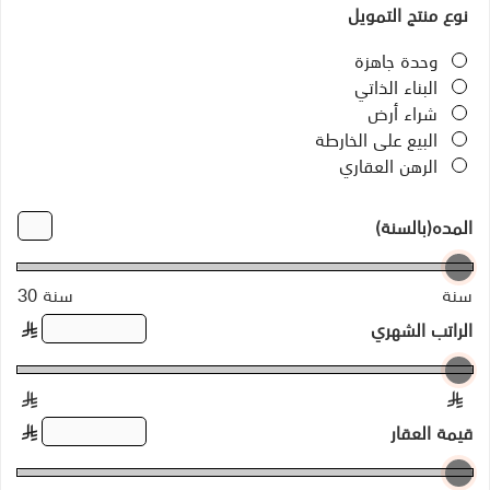
نوع منتج التمويل
وحدة جاهزة
البناء الذاتي
شراء أرض
البيع على الخارطة
الرهن العقاري
المده(بالسنة)
سنة
30 سنة
الراتب الشهري
§
§
§
قيمة العقار
§