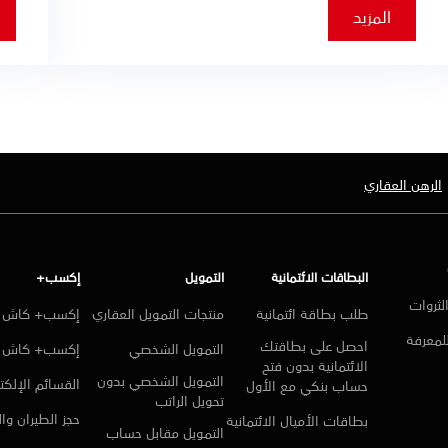
المزيد
الرهن العقاري
البطاقات الائتمانية
التمويل
إكسب+
لثروات
طلب بطاقة ائتمانية
منتجات التمويل العقاري
إكسب+ كاش ا
للمعرفة
احصل على بطاقتك
التمويل الشخصي
إكسب+ كاش
الائتمانية بدون فتح
التمويل الشخصي بدون
القسائم الإلكتر
حساب بنكي مع الأول
تحويل الراتب
حجز الطيران وا
بطاقات الأميال الائتمانية
التمويل مقابل حساب