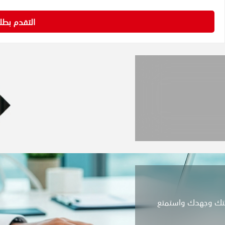
التقدم بط
وقتك وجهدك واستمتع