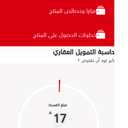
مزايا وخصائص المنتج
خطوات الحصول على المنتج
حاسبة التمويل العقاري
كم تود أن تقترض ؟
مبلغ القسط:
17
§