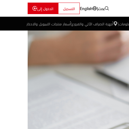
بحث
|
التسجيل
الدخول إلى
English
علومات
|
أجهزة الصراف الآلي والفروع
|
أسعار منتجات التمويل والادخار