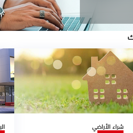
ك
شراء الأراضي
الب