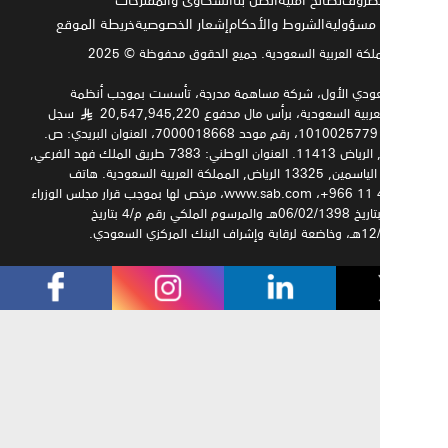
ء مسؤولية
الشروط والأحكام
إشعار الخصوصية‍
خريطة الموقع
ملكة العربية السعودية. جميع الحقوق محفوظة © 2025
عودي الأول، شركة مساهمة مدرجة، تأسست بموجب أنظمة
ية السعودية، برأس مال مدفوع 20,547,945,220
سجل
§
تجاري رقم 1010025779، رقم موحد 7000018668، العنوان البريدي: ص.
ب. 9084, الرياض 11413. العنوان الوطني: 7383 طريق الملك فهد الفرعي,
2338 حي الياسمين, 13325 الرياض, المملكة العربية السعودية. هاتف
4050677 11 966+، www.sab.com، مرخص لها بموجب قرار مجلس الوزراء
رقم 198 بتاريخ 06/02/1398هـ والمرسوم الملكي رقم م/4 بتاريخ
لمركزي السعودي.