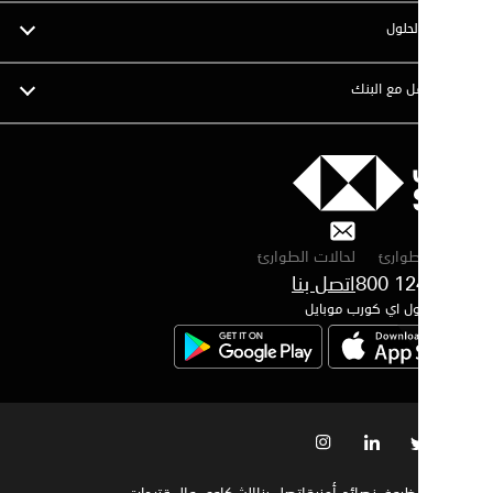
لحلول
ل مع البنك
طوارئ
لحالات الطوارئ
800 12
ول اي كورب موبايل
الظروف
نصائح أمنية
اتصل بنا
الشكاوى والمقترحات