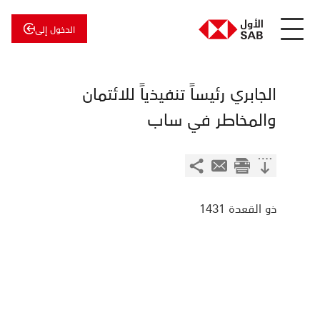
الدخول إلى
عن
الأول
الأول
للاستثمار
الجابري رئيساً تنفيذياً للائتمان
والمخاطر في ساب
ذو القعدة 1431