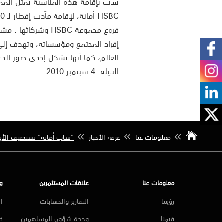
ساب بإقامة هذه المناسبة يمثل المملك
فروع مجموعة HSBC وش
إفراد المجتمع ومؤسساته، وتهدف إلى ز
العالم، كما أنها تشكل إحدى صور الد
النبيلة. 4 سبتمبر 2010
معلومات عنا
غرفة الأخبار
"ساب أمانة" تستضيف الأي
معلومات عنا
علاقات المستثمرين
و
رؤيتنا
التقارير والحسابات
ا
قيمنا
وحدة شؤون المساهمين
فر