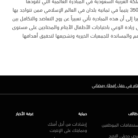
ة العربية السعودية في المبادرة العالمية التي تقودها
HSBC أمانة، لإقامة مآدب إفطار لـ 3500 يتيماً في ثمانية بلدان في العالم الإسلامي ممن تتواجد بها
ركائها . مشيرا إلى أن هذه المبادرة تأتي تعبيراً عن روح التعاضد والتكافل بين
يادة الوعي باحتياجات الأطفال الأيتام والمحتاجين على مستوى
عم والمساندة للجمعيات الخيرية وتشجيعها لتحقيق أهدافها
تام في حفل إفطار رمضاني
ظائف
حماية
غرفة الأخبار
إرشادات من أجل أمنك
ستحقاقات الموظفين
وحمايتك على الإنترنت
ص حديثي التخرج