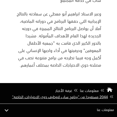
ساب في خدمة المجتمع"
وعبر الاستاذ ابراهيم أبو معطي عن سعادته بالنتائج
الإيجابية التي حققها البرنامج في دوراته الماضية،
آملا أن يواصل البرنامج النتائج المميزة في دورته
الجديدة لهذا العام الأهداف المأمولة. مشيدا
بالدور الكبير الذي قامت به "جمعية الأطفال
المعوقين" وحرفيتها في أداء واجبها الإنساني على
أكمل وجه فيما تطرحه من برامج متنوعة تصب في
مصلحة ذوي الاحتياجات الخاصة بمختلف أعمارهم.
معلومات عنا
غرفة الأخبار
2044 مستفيدا من "برنامج ساب لتوظيف ذوي الاحتياجات الخاصة"
معلومات عنا