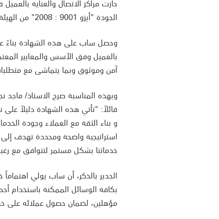
حازت مراكز الاتصال والعناية بالعمي
الجودة "أيزو 9001 : 2008" من الهيئة السعودية للمواصفات والمقاييس.
وحصل ساب على هذه الشهادة بناءً على
بالعميل وفق الأسس والمعايير المعتم
آمن وموثوق وبما يتماشى مع متطلبات نظام إد
وبهذه المناسبة صرح الاستاذ/ ماجد نج
قائلاً: "تأتي هذه الشهادة دليلاً على 
و بناء الثقة مع العملاء وجودة الخد
استراتيجية واضحة ومحددة تهدف إلى تق
خدماتنا بشكل مستمر لتتوافق مع رغبا
الجدير بالذكر، أن ساب يولي اهتماماً 
بكافة الوسائل الممكنة باستخدام أح
مؤهلين، لضمان حصول عملائه على خد