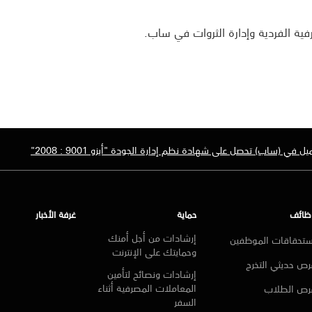
رفية الفردية وإدارة الثروات في ساب.
ل في (ساب) تحصل على شهادة نظم إدارة الجودة "أيزو 9001 : 2008"
ظائف
حماية
غرفة الأخبار
إرشادات من أجل أمنك
ستحقاقات الموظفين
وحمايتك على الإنترنت
ص حديثي التخرج
إرشادات ونصائح لتأمين
المعاملات المصرفية أثناء
رص الطلاب
السفر