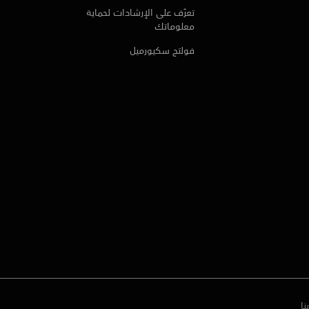
تعرّف على الإرشادات لحماية
معلوماتك
فولتج سكيورميل
نا