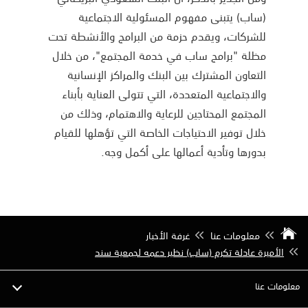
(ساب) يتبنى مفهوم المسئولية الاجتماعية
للشركات، ويقدم حزمة من البرامج والأنشطة تحت
مظلة "برامج ساب في خدمة المجتمع"، من خلال
التعاون المشترك بين البنك والمراكز الإنسانية
والاجتماعية المتعددة، التي تتولى العناية بأبناء
المجتمع المحتاجين للرعاية والاهتمام، وذلك من
خلال توفير الاحتياجات الخاصة التي تؤهلها للقيام
بدورها وتأدية أعمالها على أكمل وجه.
معلومات عنا
غرفة الأخبار
الأميرة عادلة تكرم (ساب) نظير دعمه لجمعية سند
معلومات عنا