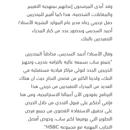
وقد أبدى المرشحون إعجابهم بمنهجية التقييم
والمقابلات الشخصية، هذا كما أقيم للمتدربين
حفل ترحيبي رعاه مدير عام الموارد البشرية الأستاذ/
أحمد السديس وبحضور عدد من كبار المدراء
التنفيذيين بالبنك.
وقال الأستاذ/ أحمد السديس، مخاطباً المتدربين
"يتمتع ساب بسمعة عالية بالتزامه بتدريب وتجهيز
الخريجين الجدد لتولي مراكز قيادية مستقبلية في
البنك، ولدينا الكثير من قصص النجاح حيث ان هناك
العديد من المدراء التنفيذيين من خريجي هذا
البرنامج يقودون الآن أعمالنا الاستراتيجية، ومن هنا
فإنني أحثكم على قبول التحدي من خلال الحرص
على تحقيق الاستفادة القصوى من جميع فرص
التطوير التي يوفرها لكم ساب، وخوض أفضل
التجارب المهنية مع مجموعة HSBC".