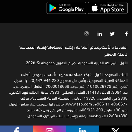
الشروط والأحكام
نصائح أمنية
بيان إخلاء المسؤولية
إشعار الخصوصية‍
خريطة الموقع
الأول، المملكة العربية السعودية. جميع الحقوق محفوظة © 2025
البنك السعودي الأول، شركة مساهمة مدرجة، تأسست بموجب أنظمة
المملكة العربية السعودية، برأس مال مدفوع 20,547,945,220
سجل
§
تجاري رقم 1010025779، رقم موحد 7000018668، العنوان البريدي: ص.
ب. 9084, الرياض 11413. العنوان الوطني: 7383 طريق الملك فهد الفرعي,
2338 حي الياسمين, 13325 الرياض, المملكة العربية السعودية. هاتف
4050677 11 966+، www.sab.com، مرخص لها بموجب قرار مجلس الوزراء
رقم 198 بتاريخ 06/02/1398هـ والمرسوم الملكي رقم م/4 بتاريخ
12/08/1398هـ، وخاضعة لرقابة وإشراف البنك المركزي السعودي.