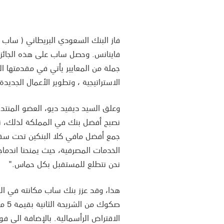
فاينانس. وحصل ساب على هذه الجائزة بنا
جملة من المعايير يأتي في مقدمتها ال
الاستراتيجية ، وتطوير الأعمال الجديدة
وعلق السيد ديفيد ديو، العضو المنتدب 
نصبح أفضل بنك في المملكة لذلك، نحن 
جمع أفضل مافي كلا البنكين تحت سقف ب
الخدمات المصرفية، حيث يمنحنا اندماج
نحن نتطلع للمستقبل بكل حماس."
هذا، وقد عزز بنك ساب مكانته في ال
صكوك من الشريحة الثانية بقيمة 5 مليار
الاقتراض الرأسمالية. بالإضافة الى ف