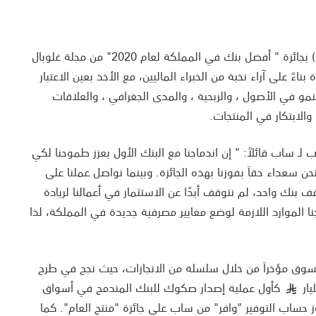
فاز البنك السعودي البريطاني ( ساب ) بجائزة " أفضل بنك في المملكة لعام 2020" من مجلة غلوبال
ءً على آراء نخبة من الخبراء الماليين، مع الأخذ بعين الاعتبار
نمو في الأصول ، والربحية ، والمدى الجغرافي ، والعلاقات
 والابتكار في المنتجات.
لـ ساب قائلاً: " إن اندماجنا مع البنك الأول يعزز طموحنا لكي
سعداء حقاَ بفوزنا بهذه الجائزة. وبينما نواصل عملنا على
نك واحد، لم نتوقف أبدًا عن الاستثمار في أعمالنا لريادة
نا الموارد اللازمة لوضع معايير مصرفية جديدة في المملكة، لذا
سوق مؤخراَ من خلال سلسلة من الانجازات، حيث نجح في طرح
كأول عملية إصدار صكوك للبنك المندمج في أسواق
§
وز حساب التوفير "وافر" من ساب على جائزة "منتج العام". كما