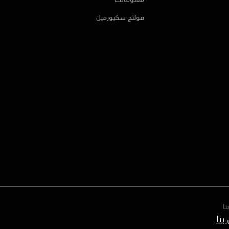
فولتج سكيورميل
نا