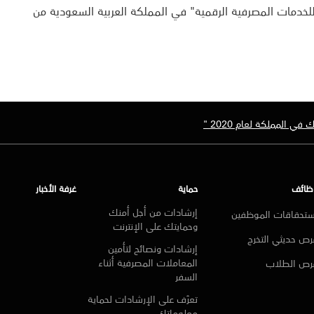
دمات المصرفية الرقمية" في المملكة العربية السعودية من
ي المملكة لعام 2020 "
ظائف
حماية
غرفة الأخبار
إرشادات من أجل أمنك
ستحقاقات الموظفين
وحمايتك على الإنترنت
ص حديثي التخرج
إرشادات ونصائح لتأمين
المعاملات المصرفية أثناء
رص الطلاب
السفر
تعرّف على الإرشادات لحماية
معلوماتك