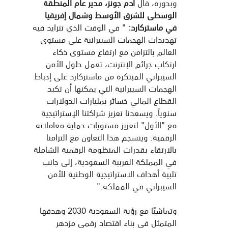
وبدوره، قال
آدم جونز، مدير عام المنطقة
الوسطى للشرق الأوسط وشمال إفريقيا
في ماستركارد:
" في الوقت الذي تتزايد فيه
تهديدات الهجمات السيبرانية على مستوى
العالم بالتزامن مع ارتفاع مستوى ذكاء
ارتكاب جرائم الإنترنت، تعمل حلول الأمن
السيبراني المبتكرة من ماستركارد على إحباط
الهجمات السيبرانية التي يمكنها أن تكبد
القطاع المالي خسائر بمليارات الدولارات
سنوياً. ويسعدنا تعزيز شراكتنا الإستراتيجية
مع "الأول" لتعزيز مستويات حماية معاملاته
الرقمية. وينسجم هذا التعاون مع التزامنا
بالارتقاء بقدرات المنظومة الرقمية الشاملة
في المملكة العربية السعودية، إلى جانب
تلبية أهداف الاستراتيجية الوطنية للأمن
السيبراني في المملكة."
وتماشيًا مع رؤية السعودية 2030 وهدفها
المتمثل في بناء اقتصاد رقمي مزدهر