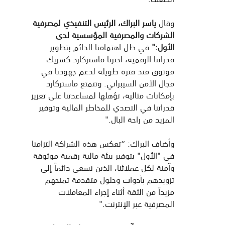
وقال
ياسر البراك، الرئيس التنفيذي لمصرفية
الشركات والمصرفية المؤسسية لدى
الأول:"
في ظل اهتمامنا الدائم بتطوير
قدراتنا الرقمية، اخترنا ماستركارد كشريك
موثوق منذ فترة طويلة لدعم جهودنا في
مجال الأمن السيبراني. وتتمتع ماستركارد
بإمكانات مثالية، تؤهلها لمساعدتنا على تعزيز
قدراتنا في التصدي للمخاطر المالية وتوفير
المزيد من راحة البال."
وأضاف البراك: “تعكس هذه الشراكة التزامنا
في "الأول" بتوفير بيئة مالية رقمية موثوقة
وآمنة لكل عملائنا، الذين نسعى دائماً إلى
تزويدهم بأدوات وحلول متقدمة تمنحهم
مزيداً من الثقة أثناء إجراء المعاملات
المصرفية عبر الإنترنت."