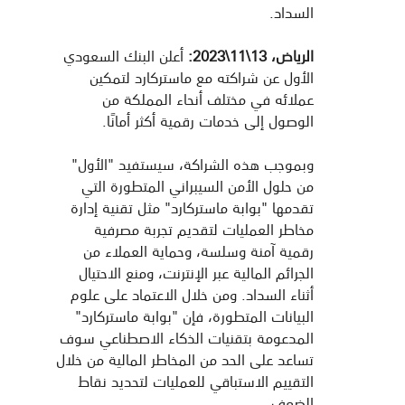
السداد.
الرياض، 13\11\2023:
أعلن البنك السعودي
الأول عن شراكته مع ماستركارد لتمكين
عملائه في مختلف أنحاء المملكة من
الوصول إلى خدمات رقمية أكثر أمانًا.
وبموجب هذه الشراكة، سيستفيد "الأول"
من حلول الأمن السيبراني المتطورة التي
تقدمها "بوابة ماستركارد" مثل تقنية إدارة
مخاطر العمليات لتقديم تجربة مصرفية
رقمية آمنة وسلسة، وحماية العملاء من
الجرائم المالية عبر الإنترنت، ومنع الاحتيال
أثناء السداد. ومن خلال الاعتماد على علوم
البيانات المتطورة، فإن "بوابة ماستركارد"
المدعومة بتقنيات الذكاء الاصطناعي سوف
تساعد على الحد من المخاطر المالية من خلال
التقييم الاستباقي للعمليات لتحديد نقاط
الضعف.