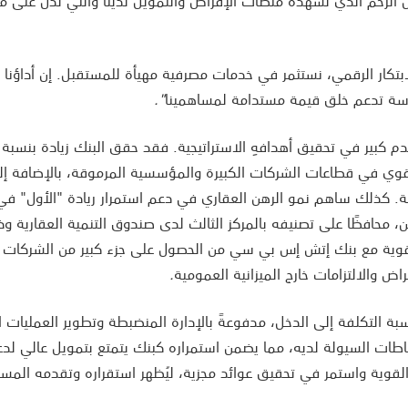
كس الزخم الذي تشهده منصات الإقراض والتمويل لدينا والتي تدل على
ابتكار الرقمي، نستثمر في خدمات مصرفية مهيأة للمستقبل. إن أداؤنا
وسة تدعم خلق قيمة مستدامة لمساهمينا
".
لقوي في قطاعات الشركات الكبيرة والمؤسسية المرموقة، بالإضافة إ
. كذلك ساهم نمو الرهن العقاري في دعم استمرار ريادة "الأول" في 
، محافظًا على تصنيفه بالمركز الثالث لدى صندوق التنمية العقارية 
إتش إس بي سي
من الحصول على جزء كبير من الشركات ا
اض والالتزامات خارج الميزانية العمومية
.
التكلفة إلى الدخل، مدفوعةً بالإدارة المنضبطة وتطوير العمليات ال
تياطات السيولة لديه، مما يضمن استمراره كبنك يتمتع بتمويل عالي ل
القوية واستمر في تحقيق عوائد مجزية، ليُظهر استقراره وتقدمه المست