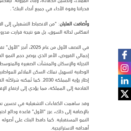
العملاء، وتحسين الكفاءة، وبناء المرونة. ليع
قدراتنا وقوة الأداء في جميع أنحاء البنك
".
وأضافت العليان
: "من الانضباط التشغيلي إلى ال
انعكاس لحالة السوق، بل هو نتيجة قرارت مدر
إجمالي القروض، الأمر الذي يوضح حجم النمو ا
التجزئة والإسكان والمنشآت الصغيرة والمتوسطة
الوطنية لتسهيل تملك السكن الملائم للمواطنين
إطار رؤية المملكة 2030. كما تُمكنه شراكتُه القوية مع بنك
القادمة إلى المملكة، مما يؤدي إلى ارتفاع الإقر
وقد ساهمت الكفاءات التشغيلية في تحسين نسبة 
بالإضافة إلى ذلك، عزز "الأول" قاعدة ودائع اح
النمو المستقبلية. كما حافظ البنك على أصوله 
أهدافه الاستراتيجية
.