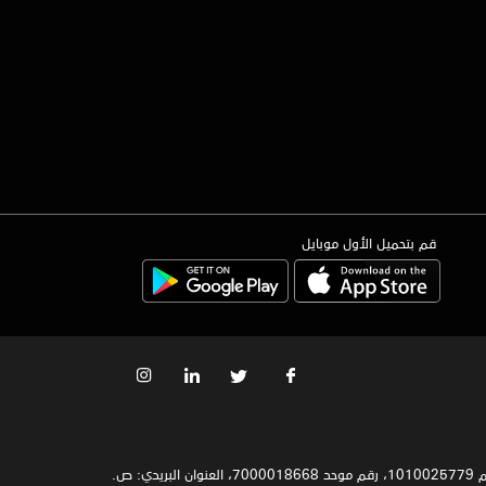
قم بتحميل الأول موبايل
سجل تجاري رقم 1010025779، رقم موحد 7000018668، العنوان البريدي: ص.