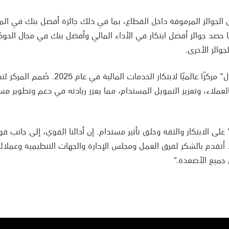
لجوائز المرموقة داخل القطاع، بما في ذلك جائزة أفضل بنك في الم
2025 من يوروموني. كما حصد جوائز أفضل ابتكار في الأداء المالي وأفضل بنك في مجال الح
وائز الأخرى
.
وكجزء من رحلة التحول الرقمي لديه، أطلق "الأول" مركزًا عالميًا لابتكار الخدمات المالية في عام
العملاء، وتعزيز التمويل المستدام، مما يعزز ريادته في دعم وتطوير م
" على الابتكار والثقة وخلق تأثير مستدام. إن أدائنا القوي، إلى جانب قو
أتقدم بالشكر لفرق العمل ومجلس الإدارة والجهات التنظيمية وعملائن
 جميع الأصعدة
."