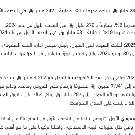
بزيادة قدرها 17%، مقارنةً بـ 242 مليار
في النصف الأ
§
§
رنةً بـ 279 مليار
في النصف الأول من عام 2024
.
§
قدرها 19%، مقارنةً بـ 63 مليار
في النصف الأول من عام 2024
§
أعلنت السيدة لبنى العليان، رئيس مجلس إدارة البنك السعودي ا
اليوم عن النتائج المالية للأشهر الستة المنتهية في 30 يونيو 2025، والتي تعكس نموًا متواصل في المؤشرا
§
 مليون
مدعومًا بارتفاع حجم القروض وقاعدة ودائع قو
§
رتفعت ودائع العملاء إلى 297 مليار
وبلغ العائد على حقوق الملك
§
سعودي الأول
: "توضح نتائجنا في النصف الأول من العام ثباتًا في أدائنا ا
وفي ظل تغييرات البيئة الاقتصادية، واصلنا تركيزنا على ما هو أهم، ك