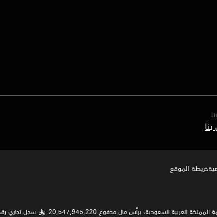
نا
ة‍
خريطة الموقع
لعربية السعودية، برأس مال مدفوع 20,547,945,220
§