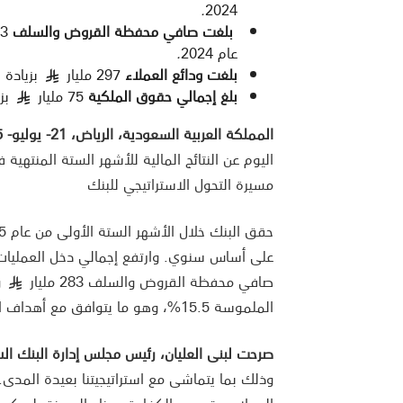
.
2024
بلغت صافي محفظة القروض والسلف
283 مليار
عام 2024
.
بلغت ودائع العملاء
297 مليار
بزيادة قدرها 6%، مقا
§
بلغ إجمالي حقوق الملكية
75 مليار
بزيادة 
§
المملكة العربية السعودية، الرياض، 21- يوليو- 2025:
مسيرة التحول الاستراتيجي للبنك
حقق البنك خلال الأشهر الستة الأولى من عام 2025 صافي دخل بعد الزكاة وضريبة الدخل بلغ 4.262 مليار
على أساس سنوي. وارتفع إجمالي دخل العمليات إلى 7,341
صافي محفظة القروض والسلف 283 مليار
وا
§
الملموسة 15.5%، وهو ما يتوافق مع أهداف الأداء للبنك على المدى المتوسط.
صرحت لبنى العليان، رئيس مجلس إدارة البنك ال
وذلك بما يتماشى مع استراتيجيتنا بعيدة المدى. 