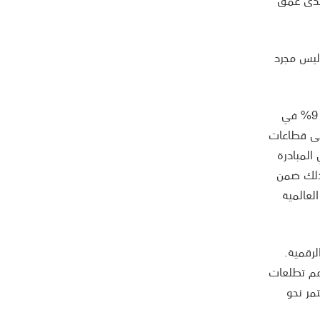
 مدى عمق
 ليس مجرد
في النصف الأول من عام 2025، أنجز "الأول" تقدم كبير في تحقيق أهدافهِ الاستراتيجية. فقد حقق البنك زيادة بنسبة 9% في
لى قطاعات
المبادرة
وذلك ضمن
لعالمية
رقمية.
دعم تطلعات
مر نحو