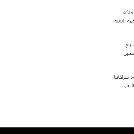
ملكة
وكمة البيئية
 2025. صُمم المركز لتسريع
ستقبل
ة شراكاتنا
ا على