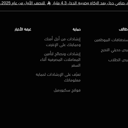
ي دخل بعد الزكاة وضريبة الدخل 4.3 مليار
للنصف الأول من عام 2025، بزيادة قدرها 5% مقارنةً بالنصف الأول من عام 2024
§
ظائف
حماية
غرفة الأخبار
إرشادات من أجل أمنك
ستحقاقات الموظفين
وحمايتك على الإنترنت
ص حديثي التخرج
إرشادات ونصائح لتأمين
المعاملات المصرفية أثناء
رص الطلاب
السفر
تعرّف على الإرشادات لحماية
معلوماتك
فولتج سكيورميل