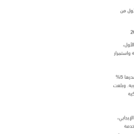
ول من
لأول،
ت الرئيسية واستمرار
بزيادة قدرها 5%
ية. وبلغت
ية
لإيجابي،
خدمة