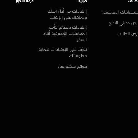
ظائف
حماية
غرفة الأخبار
إرشادات من أجل أمنك
ستحقاقات الموظفين
وحمايتك على الإنترنت
ص حديثي التخرج
إرشادات ونصائح لتأمين
المعاملات المصرفية أثناء
رص الطلاب
السفر
تعرّف على الإرشادات لحماية
معلوماتك
فولتج سكيورميل