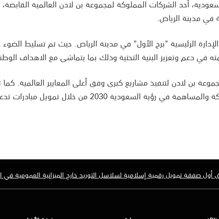
عودية، أحد الشركات المملوكة لمجموعة بن لادن العالمية القابضة، 
 في مدينة الرياض.
إدارة الرئيسية "برج الأول" في مدينة الرياض. حيث تم تسليط الضوء 
ته في دعم وتعزيز البنية التحتية وذلك بما يتماشى مع الاهداف الوطني
جموعة بن لادن لتنفيذ مشاريع كبرى وفق أعلى المعايير العالمية. كما
التزام "الأول" بدعم قطاع المقاولات في المملكة والمساهمة في رؤية السعودية 2030 من خلال ت
أول صفقة تمويل رقمية إسلامية لسلاسل التوريد خارج الميزانية العمومية في ا