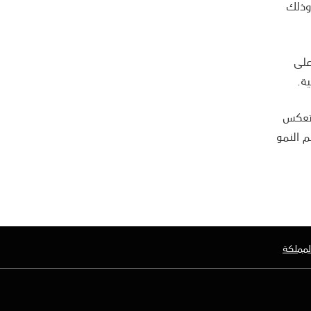
وذلك
على
ة.
 تعكس
مويل مبادرات تدعم النمو
لمملكة