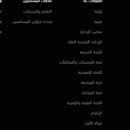
معلومات عنا
علاقات المستثمرين
و
رؤيتنا
التقارير والحسابات
ا
قيمنا
وحدة شؤون المساهمين
فر
مجلس الإدارة
ف
الإدارة التفيذية العليا
اللجنة الشرعية
لجنة الترشيحات والمكافآت
اللجنة التنفيذية
لجنة المراجعة
لجنة المخاطر
اللجنة التقنية والرقمية
الإلتزام
جوائز الأول